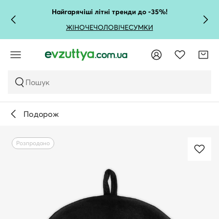
Найгарячіші літні тренди до -35%!
ЖІНОЧЕ
ЧОЛОВІЧЕ
СУМКИ
Пошук
Подорож
Розпродано