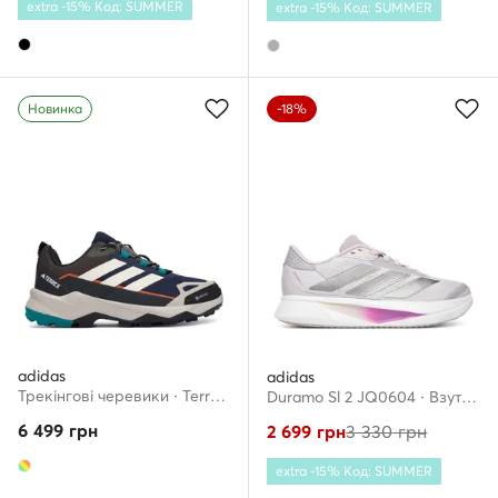
extra -15% Код: SUMMER
extra -15% Код: SUMMER
Новинка
-18%
adidas
adidas
Трекінгові черевики · Terrex Skychaser Ax5 Gore-Tex Hiking Shoes KJ8938 · Кольоровий
Duramo Sl 2 JQ0604 · Взуття для бігу
6 499
грн
2 699
грн
3 330
грн
extra -15% Код: SUMMER