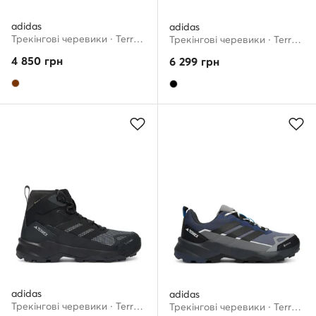
adidas
adidas
Трекінгові черевики · Terrex Skychaser Ax5 JH7802 · Коричневий
Трекінгові черевики · Terrex Skychaser AX5 GORE-TEX JQ2209 · Чорний
4 850
грн
6 299
грн
adidas
adidas
Трекінгові черевики · Terrex Skychaser AX5 Mid GORE-TEX CLIMAWARM+ JQ2205 · Чорний
Трекінгові черевики · Terrex Skychaser Ax5 Gore-Tex JR3978 · Сірий