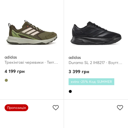
adidas
adidas
Трекінгові черевики · Terrex Tracefinder 2 Climaproof JR9135 · Хакі
Duramo SL 2 IH8217 · Взуття для бігу
4 199
грн
3 399
грн
extra -25% Код: SUMMER
Пропозиція