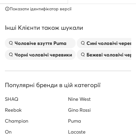
Показати ідентифікатор версії
Інші Клієнти також шукали
Чоловіче взуття Puma
Сині чоловічі череви
Чорні чоловічі черевики
Бежеві чоловічі чер
Популярні бренди в цій категорії
SHAQ
Nine West
Reebok
Gino Rossi
Champion
Puma
On
Lacoste