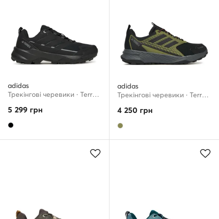
adidas
adidas
Трекінгові черевики · Terrex Skychaser Ax5 JQ2215 · Чорний
Трекінгові черевики · Terrex Tracefinder 2 CLIMAPROOF Trail JR7768 · Хакі
5 299
грн
4 250
грн