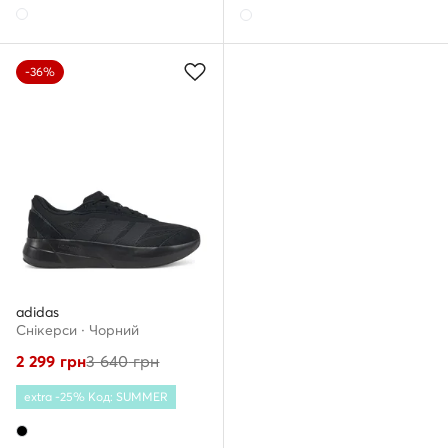
-36%
adidas
Снікерcи · Чорний
2 299
грн
3 640
грн
extra -25% Код: SUMMER