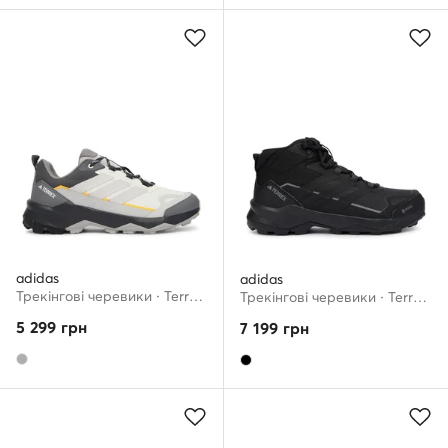
adidas
adidas
Трекінгові черевики · Terrex Skychaser Ax5 Hiking JR3977 · Сірий
Трекінгові черевики · Terrex Skychaser AX5 Mid GORE-TEX JQ2207 · Чорний
5 299
грн
7 199
грн