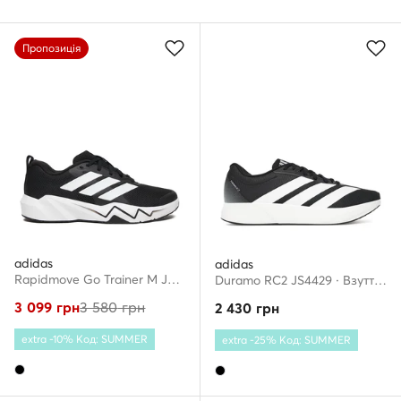
Пропозиція
adidas
adidas
Rapidmove Go Trainer M JQ3950 · Взуття для тренажерного залу
Duramo RC2 JS4429 · Взуття для бігу
3 099
грн
3 580
грн
2 430
грн
extra -10% Код: SUMMER
extra -25% Код: SUMMER