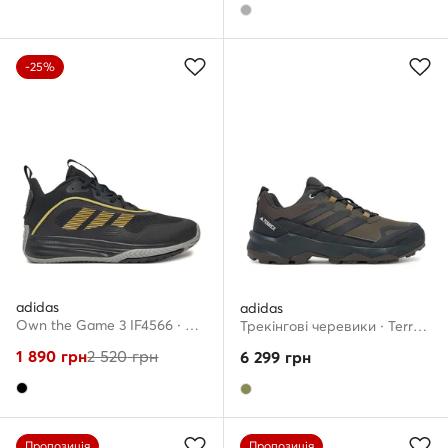
-25%
adidas
adidas
Own the Game 3 IF4566 · Взуття для баскетболу
Трекінгові черевики · Terrex Skychaser AX5 GORE-TEX JQ2213 · Хакі
1 890
грн
2 520
грн
6 299
грн
Пропозиція
Пропозиція