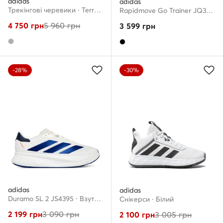
adidas
adidas
Трекінгові черевики · Terrex Skychaser AX5 GORE-TEX JQ2211 · Сірий
Rapidmove Go Trainer JQ3952 · Взуття для тренажерного залу
4 750
грн
5 960
грн
3 599
грн
-28%
-30%
adidas
adidas
Duramo SL 2 JS4395 · Взуття для бігу
Снікерcи · Білий
2 199
грн
3 090
грн
2 100
грн
3 005
грн