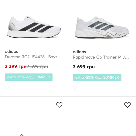
adidas
adidas
Duramo RC2 JS4428 · Взуття для бігу
Rapidmove Go Trainer M JQ1461 · Взуття для тренажерного залу
2 399
грн
2 599
грн
3 699
грн
extra -15% Код: SUMMER
extra -25% Код: SUMMER