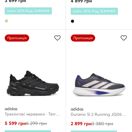
3 699
грн
4 899
грн
extra -25% Код: SUMMER
extra -25% Код: SUMMER
Пропозиція
Пропозиція
adidas
adidas
Трекінгові черевики · Terrex Skychaser AX5 GORE-TEX JQ2210 · Чорний
Duramo Sl 2 Running JQ0606 · Взуття для бігу
5 599
грн
6 299
грн
2 899
грн
3 380
грн