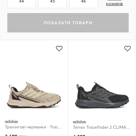
44
45
46
розмірів
ПОКАЗАТИ ТОВАРИ
adidas
adidas
Трекінгові черевики · Tracefinder HQ5094 · Бежевий
Terrex Tracefinder 2 CLIMAPROOF Trail Running Shoes JI0274 · Взуття для бігу