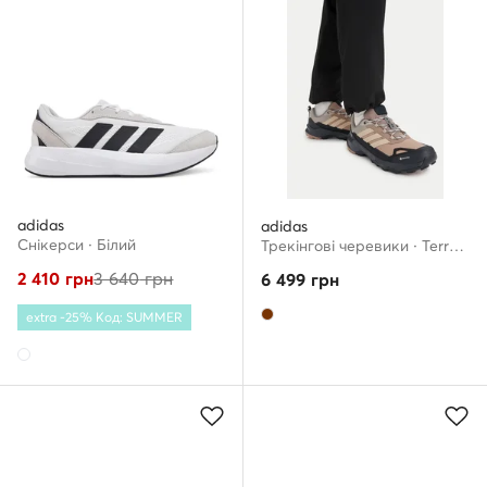
adidas
adidas
Снікерcи · Білий
Трекінгові черевики · Terrex Skychaser Ax5 Gore-Tex Hiking Shoes KJ8939 · Коричневий
2 410
грн
3 640
грн
6 499
грн
extra -25% Код: SUMMER