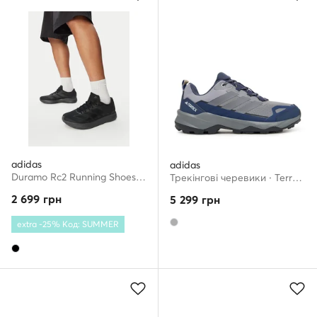
adidas
adidas
Duramo Rc2 Running Shoes KJ4190 · Взуття для бігу
Трекінгові черевики · Terrex Skychaser Ax5 JQ2217 · Сірий
2 699
грн
5 299
грн
extra -25% Код: SUMMER