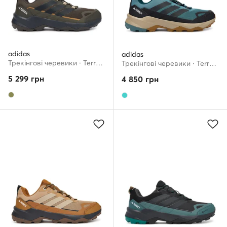
adidas
adidas
Трекінгові черевики · Terrex Skychaser Ax5 JQ2216 · Хакі
Трекінгові черевики · Terrex Skychaser Ax5 JQ2214 · Бірюзовий
5 299
грн
4 850
грн