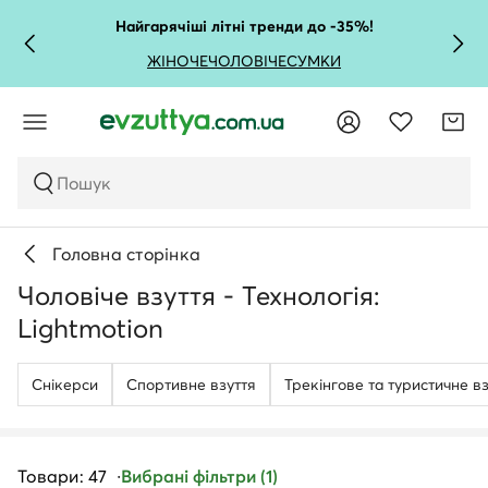
Найгарячіші літні тренди до -35%!
ЖІНОЧЕ
ЧОЛОВІЧЕ
СУМКИ
Пошук
Головна сторінка
Чоловіче взуття - Технологія:
Lightmotion
Снікерси
Спортивне взуття
Трекінгове та туристичне в
Товари: 47
Вибрані фільтри (1)