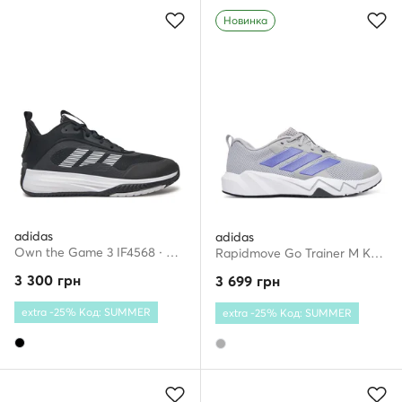
Новинка
adidas
adidas
Own the Game 3 IF4568 · Взуття для баскетболу
Rapidmove Go Trainer M KJ9184 · Взуття для тренажерного залу
3 300
грн
3 699
грн
extra -25% Код: SUMMER
extra -25% Код: SUMMER