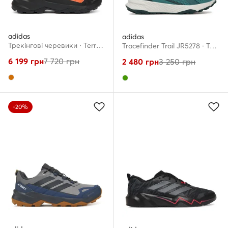
adidas
adidas
Трекінгові черевики · Terrex Skychaser AX5 Mid GORE-TEX CLIMAWARM+ Hiking JS3002 · Оранжевий
Tracefinder Trail JR5278 · Трекінгові черевики
6 199
грн
7 720
грн
2 480
грн
3 250
грн
-20%