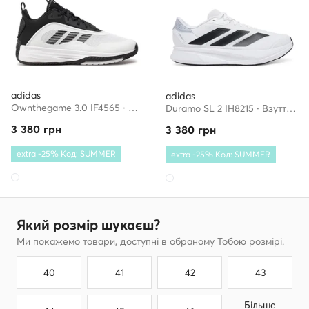
adidas
adidas
Ownthegame 3.0 IF4565 · Взуття для баскетболу
Duramo SL 2 IH8215 · Взуття для бігу
3 380
грн
3 380
грн
extra -25% Код: SUMMER
extra -25% Код: SUMMER
Який розмір шукаєш?
Ми покажемо товари, доступні в обраному Тобою розмірі.
40
41
42
43
Більше