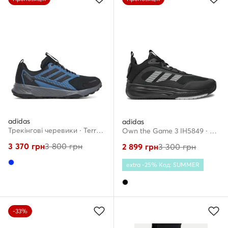
adidas
adidas
Трекінгові черевики · Terrex Tracefinder 2 CLIMAPROOF Trail JR7769 · Голубий
Own the Game 3 IH5849 · Взуття для баскетболу
3 370
грн
3 800
грн
2 899
грн
3 300
грн
extra -25% Код: SUMMER
-33%