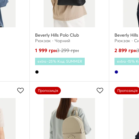
Beverly Hills Polo Club
Beverly Hill
Рюкзак · Чорний
Рюкзак · Cи
1 999
грн
3 299
грн
2 899
грн
extra -25% Код: SUMMER
extra -15% 
Пропозиція
Пропозиція