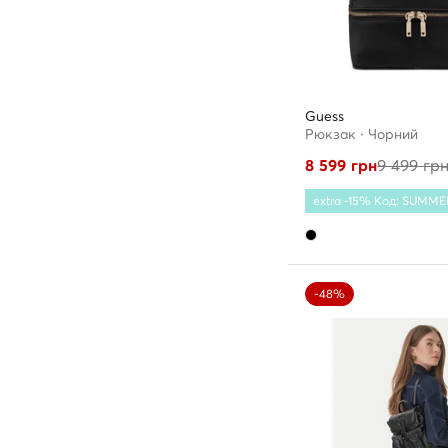
Guess
Рюкзак · Чорний
8 599
грн
9 499
гр
extra -15% Код: SUMME
-48%