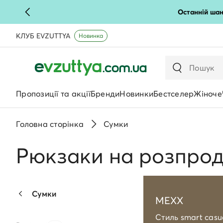
Останній шан
КЛУБ EVZUTTYA
Новинка
Пропозиції та акції
Бренди
Новинки
Бестселер
Жіноче
Головна сторінка
Сумки
Рюкзаки на розпро
Сумки
MEXX
Стиль smart casu