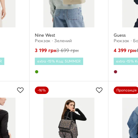
Nine West
Guess
Рюкзак · Зелений
Рюкзак · Б
3 199
грн
3 699
грн
4 399
грн
R
extra -15% Код: SUMMER
extra -15% 
-16%
Пропозиція