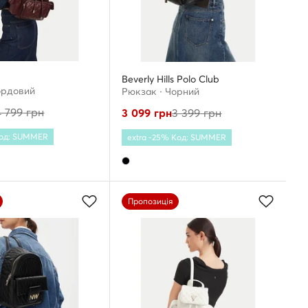
Beverly Hills Polo Club
ордовий
Рюкзак · Чорний
4 799
грн
3 099
грн
3 399
грн
Код: SUMMER
extra -25% Код: SUMMER
Пропозиція