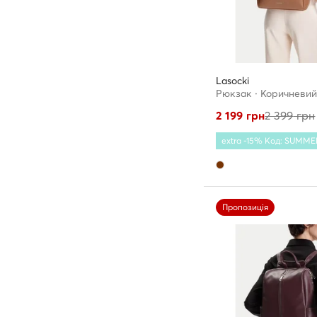
Lasocki
Рюкзак · Коричневий
2 199
грн
2 399
грн
extra -15% Код: SUMME
Пропозиція