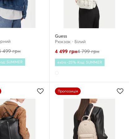
Guess
орний
Рюкзак · Білий
4 499
грн
4 499
грн
4 799
грн
 Код: SUMMER
extra -25% Код: SUMMER
Пропозиція