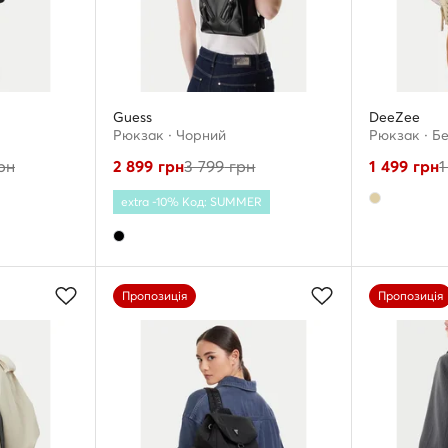
Guess
DeeZee
Рюкзак · Чорний
Рюкзак · Б
рн
2 899
грн
3 799
грн
1 499
грн
1
extra -10% Код: SUMMER
Пропозиція
Пропозиція