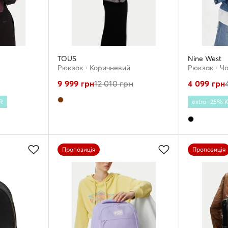
TOUS
Nine West
Рюкзак · Коричневий
Рюкзак · Ч
9 999
грн
12 010
грн
4 099
грн
R
extra -25%
Пропозиція
Пропозиція