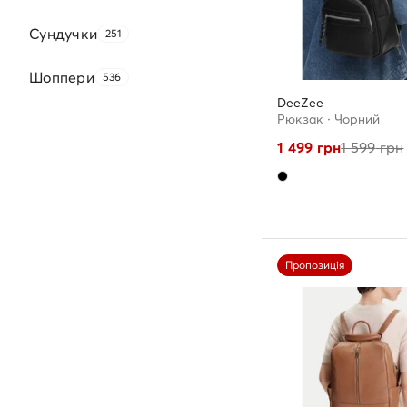
Сундучки
251
Шоппери
536
DeeZee
Рюкзак · Чорний
1 499
грн
1 599
грн
Пропозиція