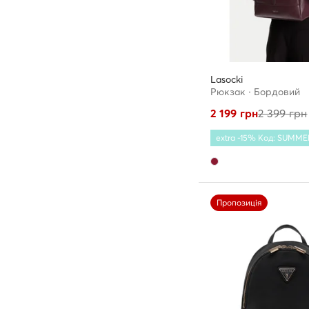
Lasocki
Рюкзак · Бордовий
2 199
грн
2 399
грн
extra -15% Код: SUMME
Пропозиція