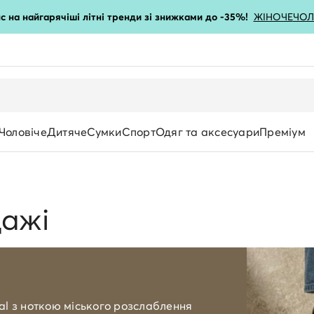
с на найгарячіші літні тренди зі знижками до -35%!
ЖІНОЧЕ
ЧОЛ
Чоловіче
Дитяче
Сумки
Спорт
Одяг та аксесуари
Преміум
дажі
al з ноткою міського розслаблення