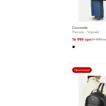
Coccinelle
Рюкзак · Чорний
16 999
грн
19 999
г
Пропозиція