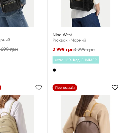
Nine West
орний
Рюкзак · Чорний
 699
грн
2 999
грн
3 299
грн
extra -15% Код: SUMMER
Пропозиція