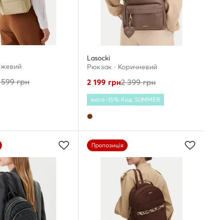
Lasocki
ежевий
Рюкзак · Коричневий
 599
грн
2 199
грн
2 399
грн
extra -15% Код: SUMMER
Пропозиція