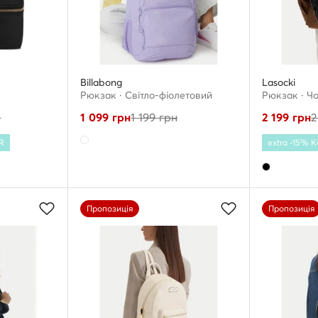
Billabong
Lasocki
Рюкзак · Світло-фіолетовий
Рюкзак · Ч
н
1 099
грн
1 199
грн
2 199
грн
2
R
extra -15% 
Пропозиція
Пропозиція