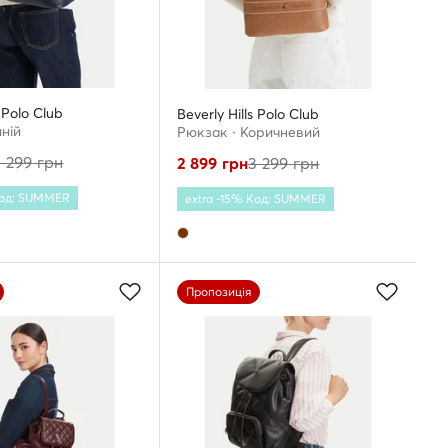
s Polo Club
Beverly Hills Polo Club
ній
Рюкзак · Коричневий
3 299
грн
2 899
грн
3 299
грн
Код: SUMMER
extra -15% Код: SUMMER
Пропозиція