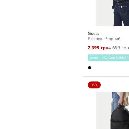
Guess
Рюкзак · Чорний
2 399
грн
4 699
гр
extra -15% Код: SUMME
-15%