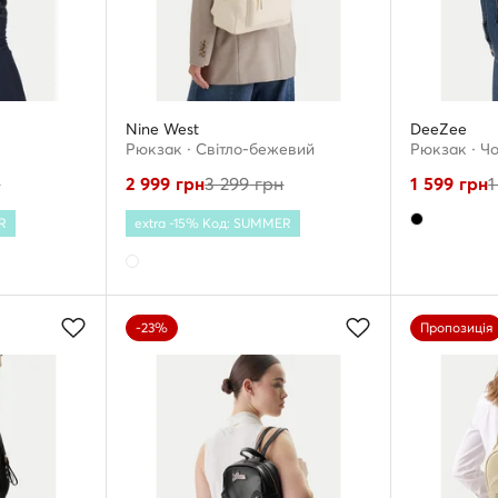
Nine West
DeeZee
Рюкзак · Світло-бежевий
Рюкзак · Ч
н
2 999
грн
3 299
грн
1 599
грн
1
R
extra -15% Код: SUMMER
-23%
Пропозиція