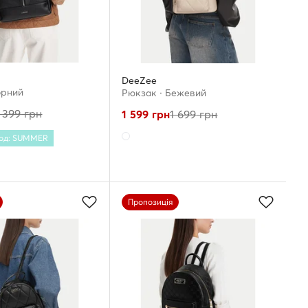
DeeZee
орний
Рюкзак · Бежевий
 399
грн
1 599
грн
1 699
грн
Код: SUMMER
Пропозиція