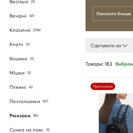
Весільні
20
Показати більше
Вечірні
341
Класичні
2784
Клатч
33
Сортувати за
Кошики
32
Товари: 183
Вибрані
Мішки
33
Пляжні
Пропозиція
42
Почтальонки
927
Рюкзаки
183
Сумка на пояс
32