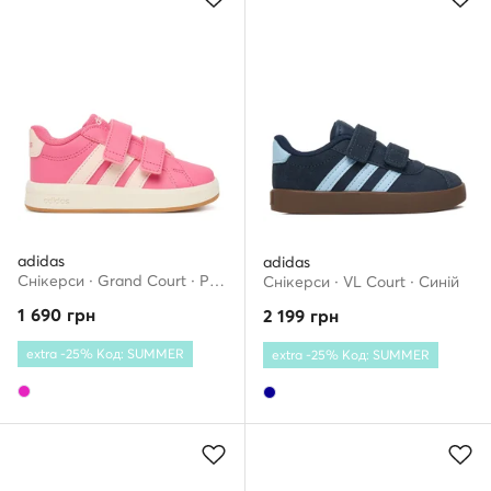
adidas
adidas
Снікерcи · Grand Court · Рожевий
Снікерcи · VL Court · Cиній
1 690
грн
2 199
грн
extra -25% Код: SUMMER
extra -25% Код: SUMMER