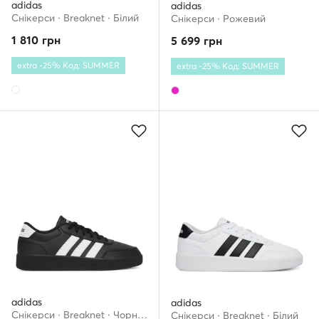
adidas
adidas
Снікерcи · Breaknet · Білий
Снікерcи · Рожевий
1 810
грн
5 699
грн
extra -25% Код: SUMMER
extra -25% Код: SUMMER
adidas
adidas
Снікерcи · Breaknet · Чорний
Снікерcи · Breaknet · Білий