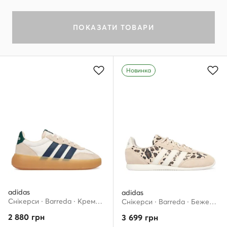
ПОКАЗАТИ ТОВАРИ
Новинка
adidas
adidas
Снікерcи · Barreda · Кремовий
Снікерcи · Barreda · Бежевий
2 880
грн
3 699
грн