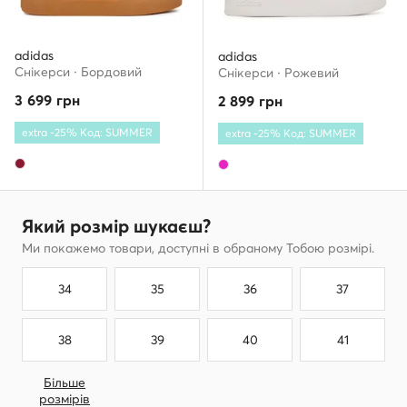
adidas
adidas
Снікерcи · Бордовий
Снікерcи · Рожевий
3 699
грн
2 899
грн
extra -25% Код: SUMMER
extra -25% Код: SUMMER
Який розмір шукаєш?
Ми покажемо товари, доступні в обраному Тобою розмірі.
34
35
36
37
38
39
40
41
Більше
розмірів