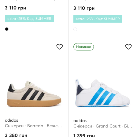
3 110
грн
3 110
грн
extra -25% Код: SUMMER
extra -25% Код: SUMMER
Новинка
adidas
adidas
Снікерcи · Barreda · Бежевий
Снікерcи · Grand Court · Білий
3 380
грн
1 399
грн