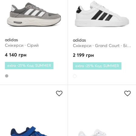
adidas
adidas
Снікерcи · Сірий
Снікерcи · Grand Court · Білий
4 140
грн
2 199
грн
extra -25% Код: SUMMER
extra -25% Код: SUMMER