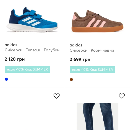
adidas
adidas
Снікерcи · Tensaur · Голубий
Снікерcи · Коричневий
2 120
грн
2 699
грн
extra -10% Код: SUMMER
extra -10% Код: SUMMER