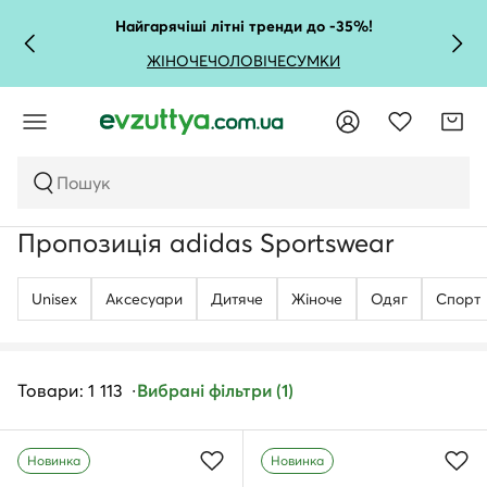
Найгарячіші літні тренди до -35%!
ЖІНОЧЕ
ЧОЛОВІЧЕ
СУМКИ
Пошук
Пропозиція adidas Sportswear
Unisex
Аксесуари
Дитяче
Жіноче
Одяг
Спорт
Товари: 1 113
Вибрані фільтри (1)
Новинка
Новинка