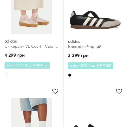
adidas
adidas
Снікерcи · VL Court · Світло-рожевий
Балетки · Чорний
4 299
грн
3 399
грн
extra -25% Код: SUMMER
extra -25% Код: SUMMER