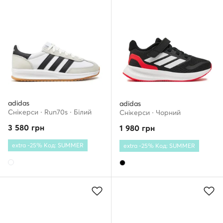
adidas
adidas
Снікерcи · Run70s · Білий
Снікерcи · Чорний
3 580
грн
1 980
грн
extra -25% Код: SUMMER
extra -25% Код: SUMMER