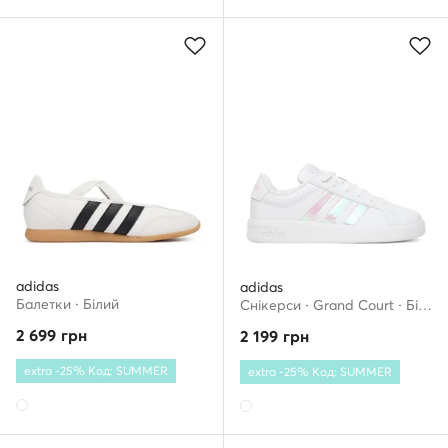
adidas
adidas
Балетки · Білий
Снікерcи · Grand Court · Білий
2 699
грн
2 199
грн
extra -25% Код: SUMMER
extra -25% Код: SUMMER