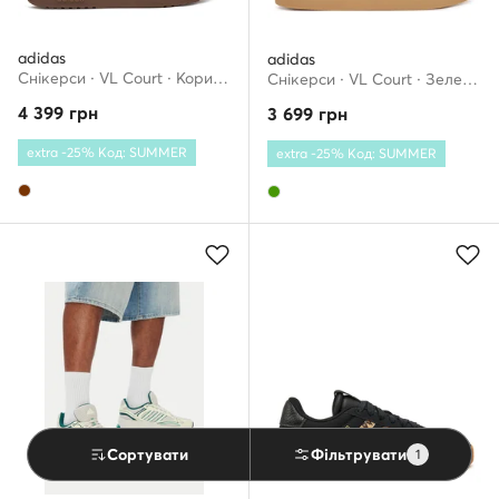
adidas
adidas
Снікерcи · VL Court · Коричневий
Снікерcи · VL Court · Зелений
4 399
грн
3 699
грн
extra -25% Код: SUMMER
extra -25% Код: SUMMER
Сортувати
Фільтрувати
1