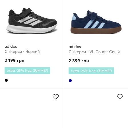
adidas
adidas
Снікерcи · Чорний
Снікерcи · VL Court · Cиній
2 199
грн
2 399
грн
extra -25% Код: SUMMER
extra -25% Код: SUMMER