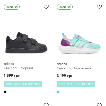
Новинка
Новинка
adidas
adidas
Снікерcи · Чорний
Снікерcи · Бірюзовий
1 899
грн
3 199
грн
extra -25% Код: SUMMER
extra -25% Код: SUMMER