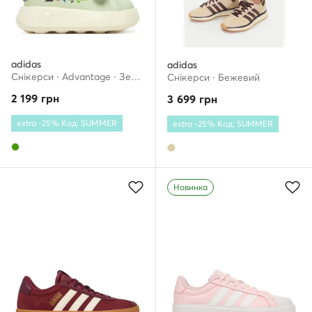
adidas
adidas
Снікерcи · Advantage · Зелений
Снікерcи · Бежевий
2 199
грн
3 699
грн
extra -25% Код: SUMMER
extra -25% Код: SUMMER
Новинка