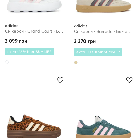
adidas
adidas
Снікерcи · Grand Court · Білий
Снікерcи · Barreda · Бежевий
2 099
грн
2 370
грн
extra -25% Код: SUMMER
extra -10% Код: SUMMER