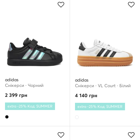
adidas
adidas
Снікерcи · Чорний
Снікерcи · VL Court · Білий
2 399
грн
4 140
грн
extra -25% Код: SUMMER
extra -25% Код: SUMMER