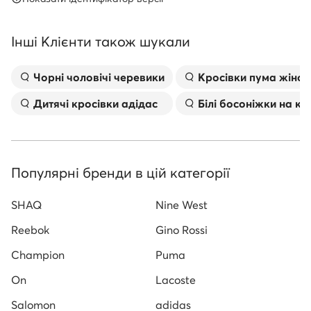
Інші Клієнти також шукали
Чорні чоловічі черевики
Kросівки пума жіноч
Дитячі кросівки адідас
Білі босоніжки на к
Популярні бренди в цій категорії
SHAQ
Nine West
Reebok
Gino Rossi
Champion
Puma
On
Lacoste
Salomon
adidas