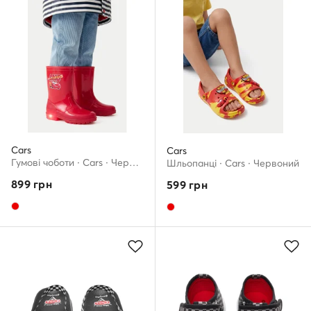
Cars
Cars
Гумові чоботи · Cars · Червоний
Шльопанці · Cars · Червоний
899
грн
599
грн