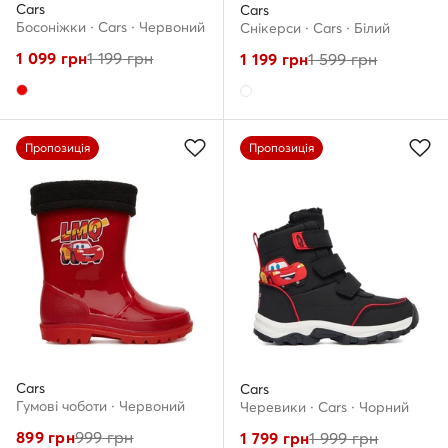
Cars
Cars
Босоніжки · Cars · Червоний
Снікерcи · Cars · Білий
1 099
грн
1 199
грн
1 199
грн
1 599
грн
Пропозиція
Пропозиція
Cars
Cars
Гумові чоботи · Червоний
Черевики · Cars · Чорний
899
грн
999
грн
1 799
грн
1 999
грн