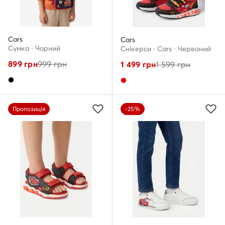
Cars
Cars
Сумка · Чорний
Снікерcи · Cars · Червоний
899
грн
999
грн
1 499
грн
1 599
грн
Пропозиція
-25%