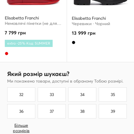
Elisabetta Franchi
Elisabetta Franchi
Немовлячі пінетки (не для ходьби) · Червоний
Черевики · Чорний
7 799
грн
13 999
грн
extra -25% Код: SUMMER
Який розмір шукаєш?
Ми покажемо товари, доступні в обраному Тобою розмірі.
32
33
34
35
36
37
38
39
Більше
розмірів