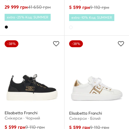
29 999
грн
41 650
грн
5 599
грн
9 110
грн
extra -25% Код: SUMMER
extra -10% Код: SUMMER
-38%
-38%
Elisabetta Franchi
Elisabetta Franchi
Снікерcи · Чорний
Снікерcи · Білий
5 599
грн
9 110
грн
5 599
грн
9 110
грн