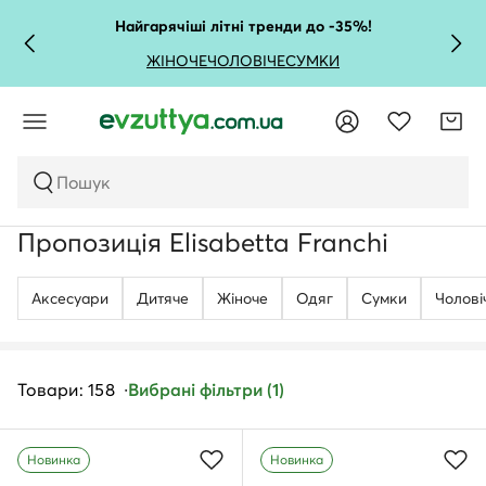
Найгарячіші літні тренди до -35%!
ЖІНОЧЕ
ЧОЛОВІЧЕ
СУМКИ
Пошук
Пропозиція Elisabetta Franchi
Аксесуари
Дитяче
Жіноче
Одяг
Сумки
Чолові
Товари: 158
Вибрані фільтри (1)
Новинка
Новинка