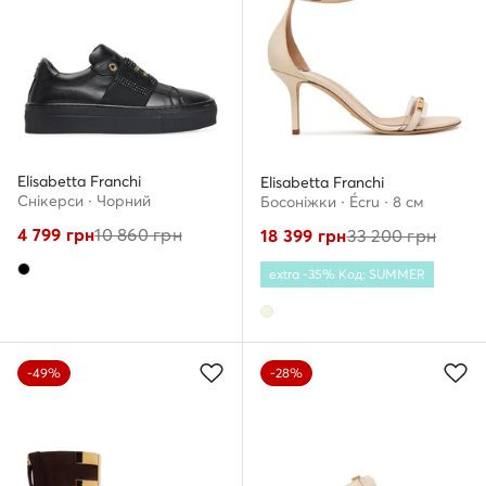
Elisabetta Franchi
Elisabetta Franchi
Снікерcи · Чорний
Босоніжки · Écru · 8 см
4 799
грн
10 860
грн
18 399
грн
33 200
грн
extra -35% Код: SUMMER
-49%
-28%