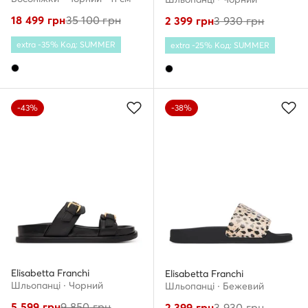
18 499
грн
35 100
грн
2 399
грн
3 930
грн
extra -35% Код: SUMMER
extra -25% Код: SUMMER
-43%
-38%
Elisabetta Franchi
Elisabetta Franchi
Шльопанці · Чорний
Шльопанці · Бежевий
5 599
грн
9 850
грн
2 399
грн
3 930
грн