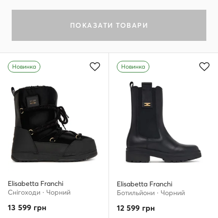
ПОКАЗАТИ ТОВАРИ
Новинка
Новинка
Elisabetta Franchi
Elisabetta Franchi
Снігоходи · Чорний
Ботильйони · Чорний
13 599
грн
12 599
грн