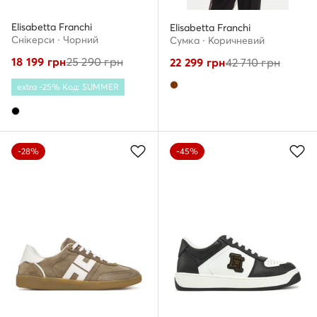
Elisabetta Franchi
Elisabetta Franchi
Снікерcи · Чорний
Сумка · Коричневий
18 199
грн
25 290
грн
22 299
грн
42 710
грн
extra -25% Код: SUMMER
-28%
-45%