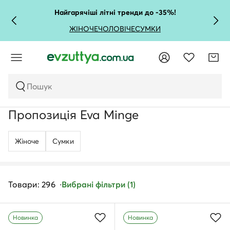
Найгарячіші літні тренди до -35%!
ЖІНОЧЕ
ЧОЛОВІЧЕ
СУМКИ
Пошук
Пропозиція Eva Minge
Жіноче
Сумки
Товари: 296
Вибрані фільтри (1)
Новинка
Новинка