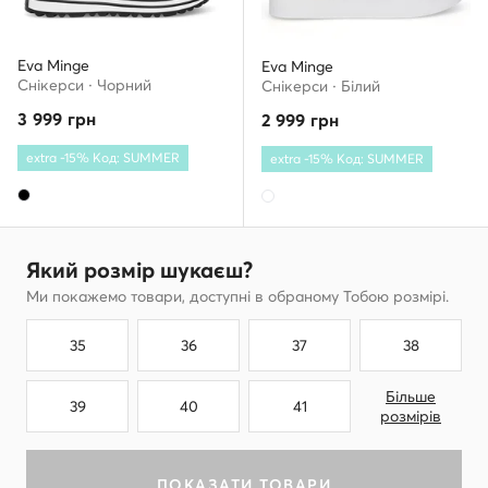
Eva Minge
Eva Minge
Снікерcи · Чорний
Снікерcи · Білий
3 999
грн
2 999
грн
extra -15% Код: SUMMER
extra -15% Код: SUMMER
Який розмір шукаєш?
Ми покажемо товари, доступні в обраному Тобою розмірі.
35
36
37
38
Більше
39
40
41
розмірів
ПОКАЗАТИ ТОВАРИ