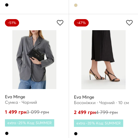
-51%
-47%
Eva Minge
Eva Minge
Сумка · Чорний
Босоніжки · Чорний · 10 см
1 499
грн
3 099
грн
2 499
грн
4 799
грн
extra -25% Код: SUMMER
extra -35% Код: SUMMER