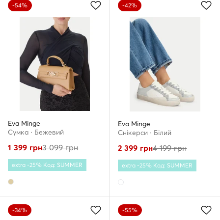
-54%
-42%
Eva Minge
Eva Minge
Сумка · Бежевий
Снікерcи · Білий
1 399
грн
3 099
грн
2 399
грн
4 199
грн
extra -25% Код: SUMMER
extra -25% Код: SUMMER
-34%
-55%