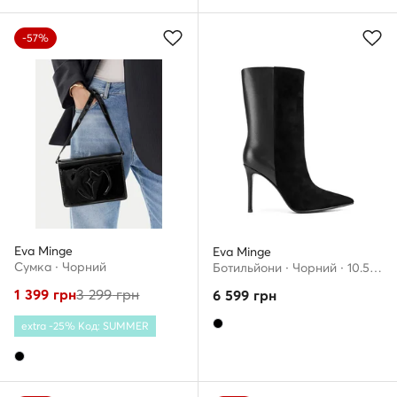
-57%
Eva Minge
Eva Minge
Сумка · Чорний
Ботильйони · Чорний · 10.5 см
1 399
грн
3 299
грн
6 599
грн
extra -25% Код: SUMMER