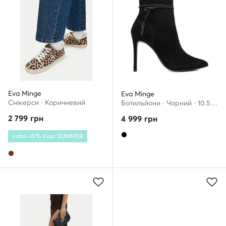
Eva Minge
Eva Minge
Снікерcи · Коричневий
Ботильйони · Чорний · 10.5 см
2 799
грн
4 999
грн
extra -15% Код: SUMMER