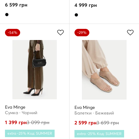
6 599
грн
4 999
грн
-54%
-29%
Eva Minge
Eva Minge
Сумка · Чорний
Балетки · Бежевий
1 399
грн
3 099
грн
2 599
грн
3 699
грн
extra -25% Код: SUMMER
extra -25% Код: SUMMER