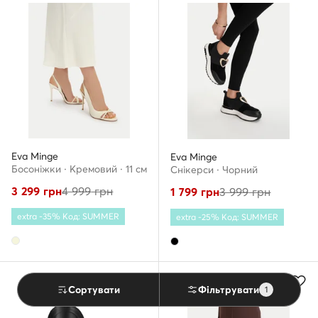
Eva Minge
Eva Minge
Босоніжки · Кремовий · 11 см
Снікерcи · Чорний
3 299
грн
4 999
грн
1 799
грн
3 999
грн
extra -35% Код: SUMMER
extra -25% Код: SUMMER
-47%
Сортувати
Фільтрувати
1