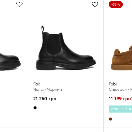
-38%
Fabi
Fabi
Челсі · Чорний
Снікерcи ·
21 260
грн
11 199
грн
extra -15% 