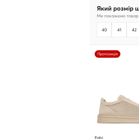
Який розмір 
Ми покажемо товари
40
41
42
Пропозиція
Fabi