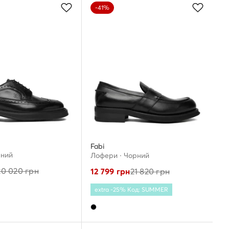
-41%
Fabi
ений
Лофери · Чорний
20 020
грн
12 799
грн
21 820
грн
extra -25% Код: SUMMER