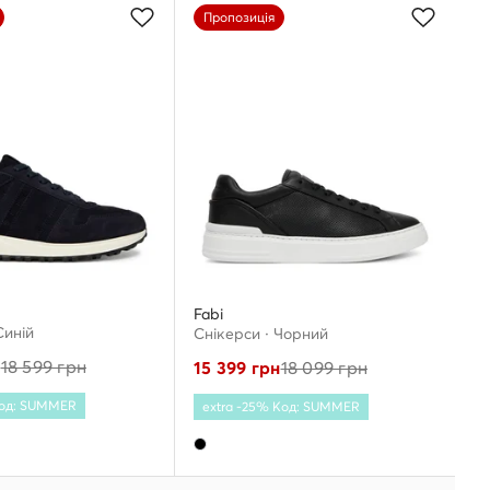
Пропозиція
Fabi
Cиній
Снікерcи · Чорний
н
18 599
грн
15 399
грн
18 099
грн
Код: SUMMER
extra -25% Код: SUMMER