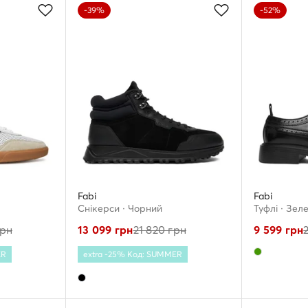
-39%
-52%
Fabi
Fabi
Снікерcи · Чорний
Туфлі · Зел
рн
13 099
грн
21 820
грн
9 599
грн
ER
extra -25% Код: SUMMER