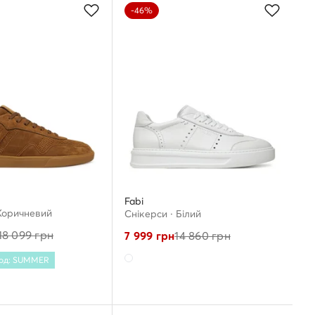
-46%
Fabi
 Коричневий
Снікерcи · Білий
18 099
грн
7 999
грн
14 860
грн
Код: SUMMER