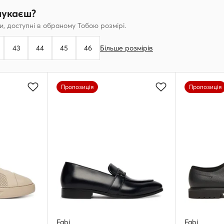
шукаєш?
, доступні в обраному Тобою розмірі.
43
44
45
46
Більше розмірів
Пропозиція
Пропозиція
Fabi
Fabi