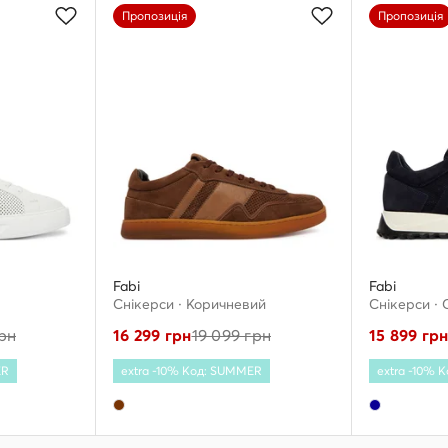
Пропозиція
Пропозиція
Fabi
Fabi
Снікерcи · Коричневий
Снікерcи · 
рн
16 299
грн
19 099
грн
15 899
гр
ER
extra -10% Код: SUMMER
extra -10% 