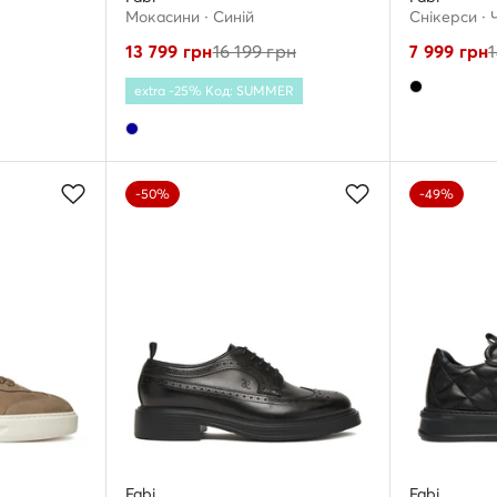
Мокасини · Cиній
Снікерcи ·
13 799
грн
16 199
грн
7 999
грн
extra -25% Код: SUMMER
-50%
-49%
Fabi
Fabi