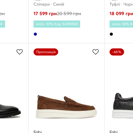
Сліпери · Cиній
Туфлі · Чор
рн
17 599
грн
20 599
грн
18 099
гр
ER
extra -10% Код: SUMMER
extra -10% 
Пропозиція
-46%
Fabi
Fabi