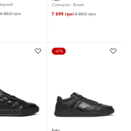
 Чорний
Снікерcи · Білий
14 860
грн
7 699
грн
14 860
грн
-47%
Fabi