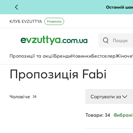
Останній шан
КЛУБ EVZUTTYA
Новинка
Пропозиції та акції
Бренди
Новинки
Бестселер
Жіноче
Пропозиція Fabi
Чоловічe
Сортувати за
34
Товари: 34
Вибрані 