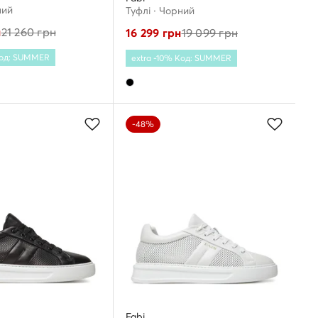
ний
Туфлі · Чорний
н
21 260
грн
16 299
грн
19 099
грн
Код: SUMMER
extra -10% Код: SUMMER
-48%
Fabi