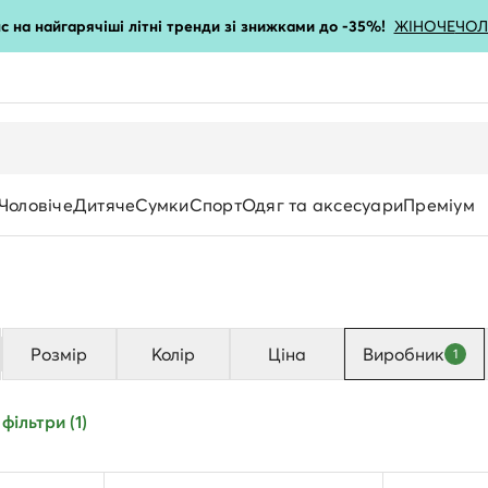
с на найгарячіші літні тренди зі знижками до -35%!
ЖІНОЧЕ
ЧОЛ
Чоловіче
Дитяче
Сумки
Спорт
Одяг та аксесуари
Преміум
Розмір
Колір
Ціна
Виробник
1
В комплекті
фільтри (1)