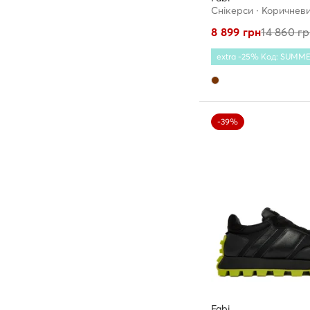
Снікерcи · Коричнев
8 899
грн
14 860
гр
extra -25% Код: SUMM
-39%
Fabi