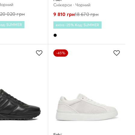
 Чорний
Снікерcи · Чорний
20 020
грн
9 810
грн
18 670
грн
 Код: SUMMER
extra -25% Код: SUMMER
-45%
Fabi