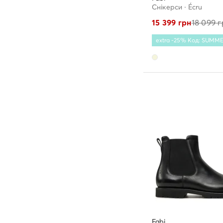
Снікерcи · Écru
15 399
грн
18 099
г
extra -25% Код: SUMM
Fabi