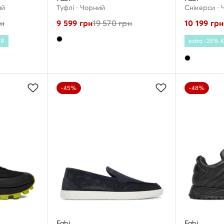
ий
Туфлі · Чорний
Снікерcи ·
н
9 599
грн
19 570
грн
10 199
грн
ER
extra -25%
-45%
-48%
Fabi
Fabi