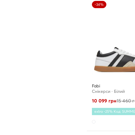
-34%
Fabi
Снікерcи · Білий
10 099
грн
15 460
г
extra -25% Код: SUMM