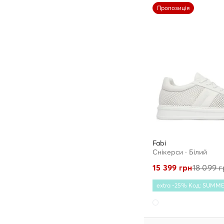
Пропозиція
Fabi
Снікерcи · Білий
15 399
грн
18 099
г
extra -25% Код: SUMM