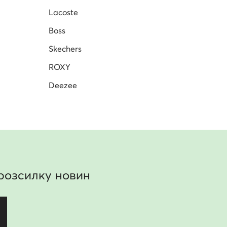
Lacoste
Boss
Skechers
ROXY
Deezee
розсилку новин