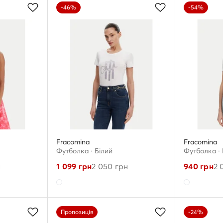
-46%
-54%
Fracomina
Fracomina
Футболка · Білий
Футболка · 
н
1 099
грн
2 050
грн
940
грн
2 
Пропозиція
-24%