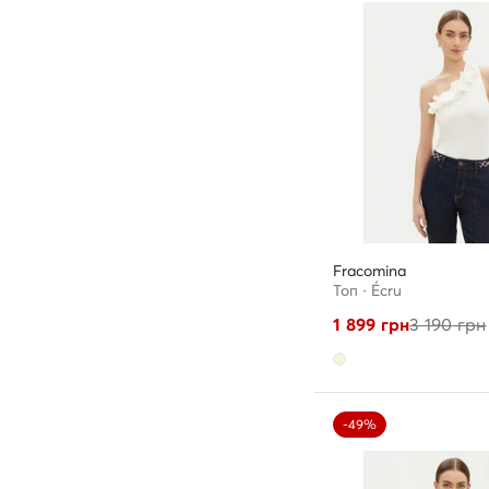
Fracomina
Топ · Écru
1 899
грн
3 190
грн
-49%