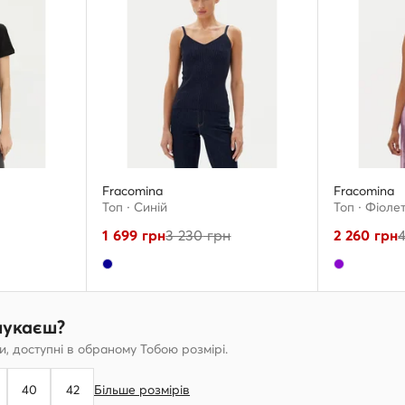
Fracomina
Fracomina
Топ · Cиній
Топ · Фіоле
1 699
грн
3 230
грн
2 260
грн
шукаєш?
, доступні в обраному Тобою розмірі.
40
42
Більше розмірів