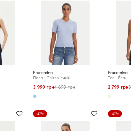
Fracomina
Fracomina
Поло · Світло-синій
Топ · Écru
3 999
грн
4 699
грн
2 799
грн
3
-47%
-47%