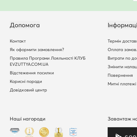
Допомога
Інформац
Контакт
Термін достав
Як оформити замовлення?
Оплата замов
Правила Програми Лояльності КЛУБ
Витрати по до
EVZUTTYA.COM.UA
Змінити нала
Відстеження посилки
Повернення
Корисні поради
Митні платежі
Довідковий центр
Наші нагороди
Завантаж н