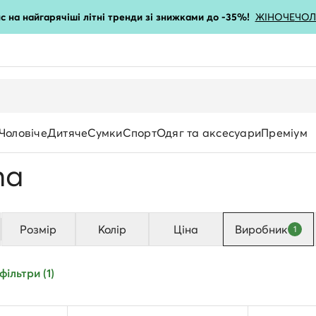
с на найгарячіші літні тренди зі знижками до -35%!
ЖІНОЧЕ
ЧОЛ
Чоловіче
Дитяче
Сумки
Спорт
Одяг та аксесуари
Преміум
na
Розмір
Колір
Ціна
Виробник
1
Матеріал одягу
фільтри (1)