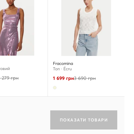
Fracomina
товий
Топ · Écru
4 279
грн
1 699
грн
3 690
грн
ПОКАЗАТИ ТОВАРИ