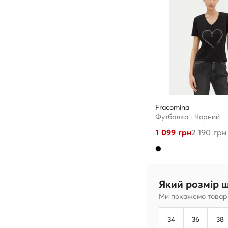
Fracomina
Футболка · Чорний
1 099
грн
2 190
грн
Який розмір 
Ми покажемо товари
34
36
38