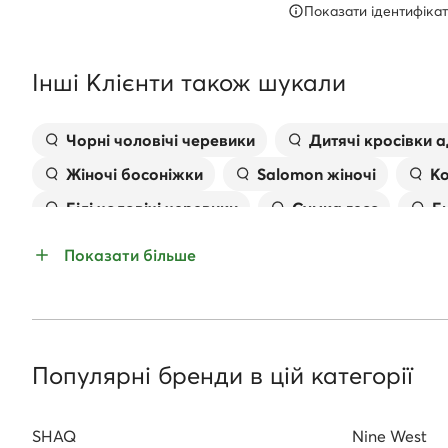
Показати ідентифікат
Інші Клієнти також шукали
Чорні чоловічі черевики
Дитячі кросівки а
Жіночі босоніжки
Salomon жіночі
Ко
Білі чоловічі черевики
Сумка гесс
Б
Босоніжки на шпильці
Жіночі плоскі босон
Показати більше
Жіноче взуття для бігу
Популярні бренди в цій категорії
SHAQ
Nine West