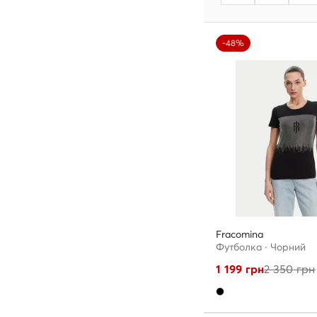
-48%
Fracomina
Футболка · Чорний
1 199
грн
2 350
грн