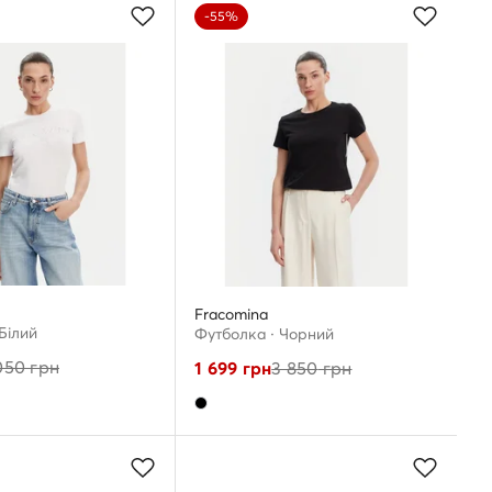
-55%
Fracomina
Білий
Футболка · Чорний
050
грн
1 699
грн
3 850
грн