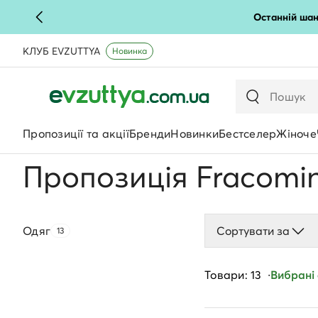
Останній шан
КЛУБ EVZUTTYA
Новинка
Пропозиції та акції
Бренди
Новинки
Бестселер
Жіноче
Пропозиція Fracomi
Одяг
Сортувати за
13
Товари: 13
Вибрані 