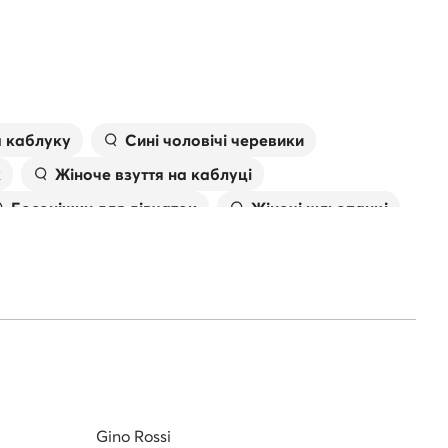
а каблуку
Сині чоловічі черевики
к
Жіноче взуття на каблуці
Босоніжки для дівчаток
Жіночі шльопанці
івки
Сумка валентино
Gino Rossi