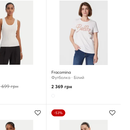
Fracomina
Футболка · Білий
 699
грн
2 369
грн
-53%