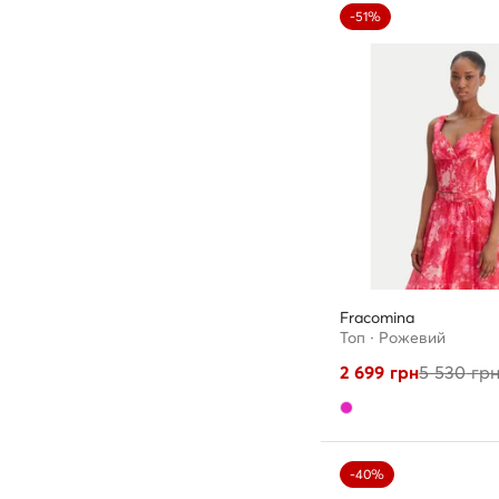
-51%
Fracomina
Топ · Рожевий
2 699
грн
5 530
гр
-40%