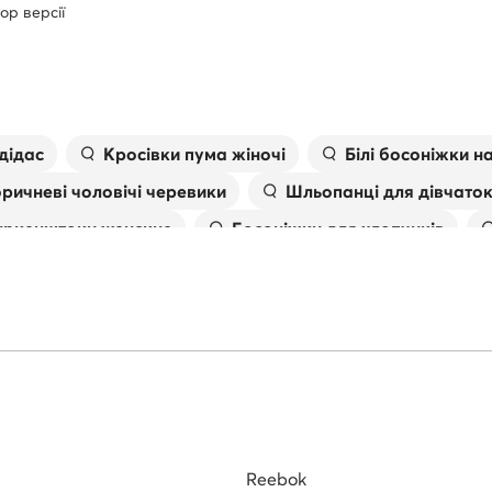
ор версії
дідас
Kросівки пума жіночі
Білі босоніжки н
ричневі чоловічі черевики
Шльопанці для дівчато
иркенштоки женские
Босоніжки для хлопчиків
іжки
Чоловічі в'єтнамки
Skechers дитячі крос
Reebok