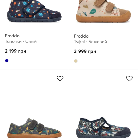
Froddo
Froddo
Тапочки · Cиній
Туфлі · Бежевий
2 199
грн
3 999
грн