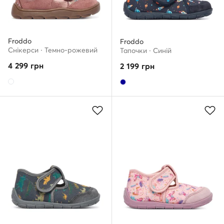
Froddo
Froddo
Снікерcи · Темно-рожевий
Тапочки · Cиній
4 299
грн
2 199
грн