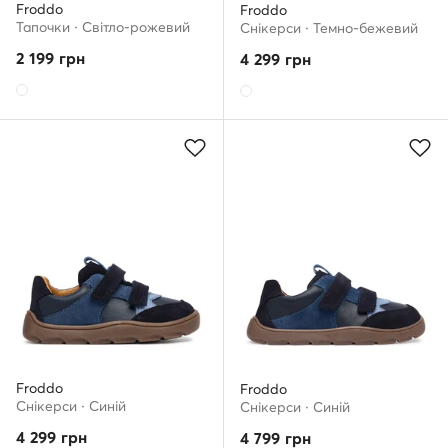
Froddo
Froddo
Тапочки · Світло-рожевий
Снікерcи · Темно-бежевий
2 199
грн
4 299
грн
Froddo
Froddo
Снікерcи · Cиній
Снікерcи · Cиній
4 299
грн
4 799
грн