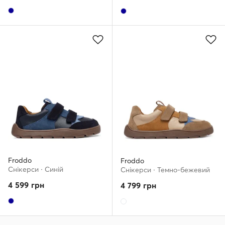
Froddo
Froddo
Снікерcи · Cиній
Снікерcи · Темно-бежевий
4 599
грн
4 799
грн