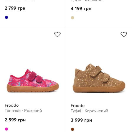
2 799
грн
4 199
грн
Froddo
Froddo
Тапочки · Рожевий
Туфлі · Коричневий
2 599
грн
3 999
грн