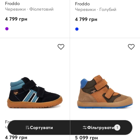
Froddo
Froddo
Черевики · Фіолетовий
Черевики · Голубий
4 799
грн
4 799
грн
Froddo
Froddo
Черевики · Cиній
Сортувати
Фільтрувати
Черевики · Коричневий
1
4 799
грн
5 099
грн