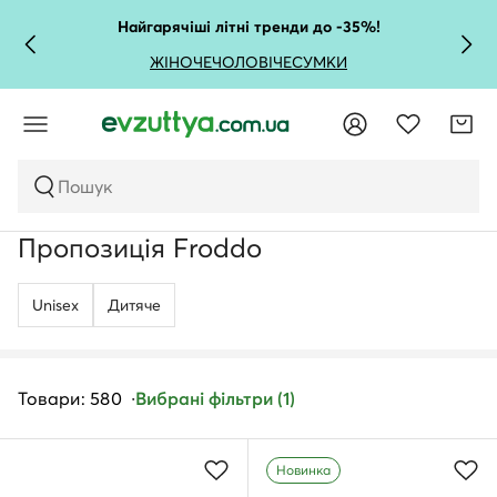
Найгарячіші літні тренди до -35%!
ЖІНОЧЕ
ЧОЛОВІЧЕ
СУМКИ
Пошук
Пропозиція Froddo
Unisex
Дитяче
Товари: 580
Вибрані фільтри (1)
Новинка