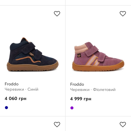
Froddo
Froddo
Черевики · Cиній
Черевики · Фіолетовий
4 060
грн
4 999
грн