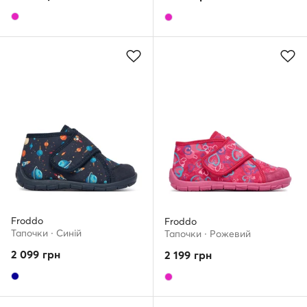
Froddo
Froddo
Тапочки · Cиній
Тапочки · Рожевий
2 099
грн
2 199
грн