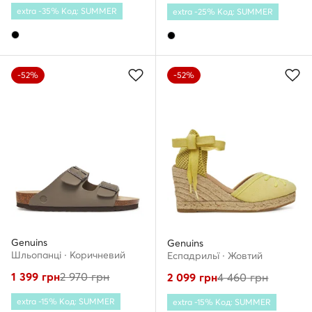
extra -35% Код: SUMMER
extra -25% Код: SUMMER
-52%
-52%
Genuins
Genuins
Шльопанці · Коричневий
Еспадрильї · Жовтий
1 399
грн
2 970
грн
2 099
грн
4 460
грн
extra -15% Код: SUMMER
extra -15% Код: SUMMER