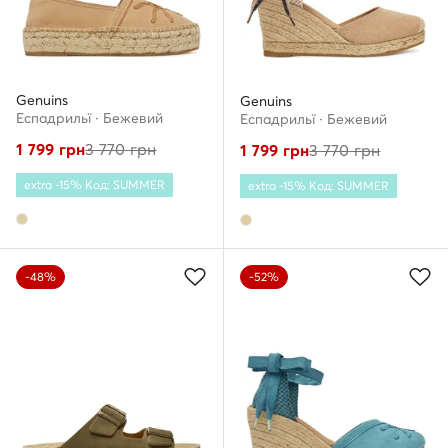
Genuins
Genuins
Еспадрильї · Бежевий
Еспадрильї · Бежевий
1 799
грн
3 770
грн
1 799
грн
3 770
грн
extra -15% Код: SUMMER
extra -15% Код: SUMMER
-48%
-52%