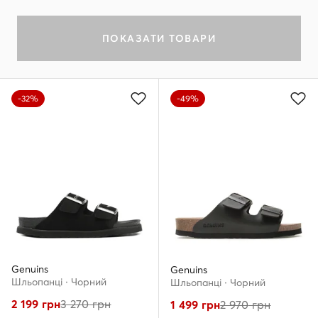
ПОКАЗАТИ ТОВАРИ
-32%
-49%
Genuins
Genuins
Шльопанці · Чорний
Шльопанці · Чорний
2 199
грн
3 270
грн
1 499
грн
2 970
грн