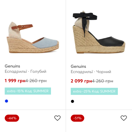
Genuins
Genuins
Еспадрильї · Голубий
Еспадрильї · Чорний
1 999
грн
4 260
грн
2 099
грн
4 260
грн
extra -15% Код: SUMMER
extra -25% Код: SUMMER
-44%
-51%