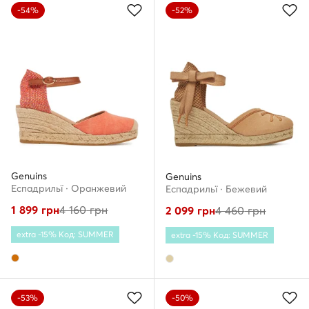
-54%
-52%
Genuins
Genuins
Еспадрильї · Оранжевий
Еспадрильї · Бежевий
1 899
грн
4 160
грн
2 099
грн
4 460
грн
extra -15% Код: SUMMER
extra -15% Код: SUMMER
-53%
-50%