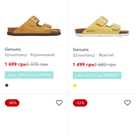
Genuins
Genuins
Шльопанці · Коричневий
Шльопанці · Жовтий
1 699
грн
3 370
грн
1 499
грн
2 680
грн
extra -25% Код: SUMMER
extra -25% Код: SUMMER
-38%
-52%