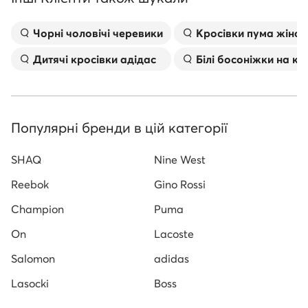
Чорні чоловічі черевики
Kросівки пума жіноч
Дитячі кросівки адідас
Білі босоніжки на к
Популярні бренди в цій категорії
SHAQ
Nine West
Reebok
Gino Rossi
Champion
Puma
On
Lacoste
Salomon
adidas
Lasocki
Boss