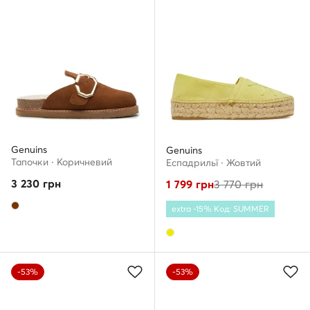
Genuins
Genuins
Тапочки · Коричневий
Еспадрильї · Жовтий
3 230
грн
1 799
грн
3 770
грн
extra -15% Код: SUMMER
-53%
-53%