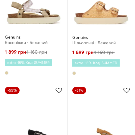
Genuins
Genuins
Босоніжки · Бежевий
Шльопанці · Бежевий
1 899
грн
4 160
грн
1 899
грн
4 160
грн
extra -15% Код: SUMMER
extra -15% Код: SUMMER
-55%
-51%