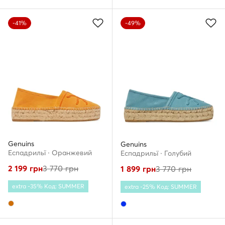
-41%
-49%
Genuins
Genuins
Еспадрильї · Оранжевий
Еспадрильї · Голубий
2 199
грн
3 770
грн
1 899
грн
3 770
грн
extra -35% Код: SUMMER
extra -25% Код: SUMMER