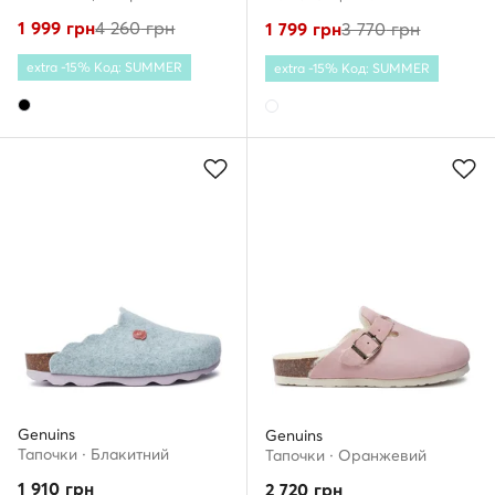
1 999
грн
4 260
грн
1 799
грн
3 770
грн
extra -15% Код: SUMMER
extra -15% Код: SUMMER
Genuins
Genuins
Тапочки · Блакитний
Тапочки · Оранжевий
1 910
грн
2 720
грн