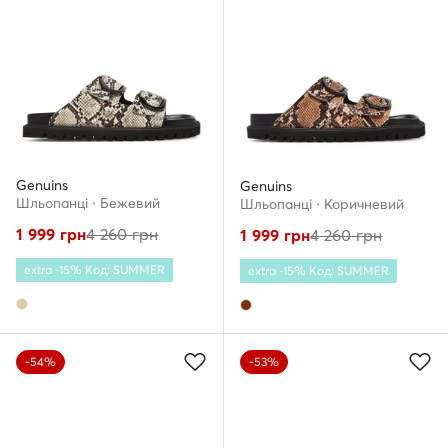
Genuins
Genuins
Шльопанці · Бежевий
Шльопанці · Коричневий
1 999
грн
4 260
грн
1 999
грн
4 260
грн
extra -15% Код: SUMMER
extra -15% Код: SUMMER
-54%
-53%