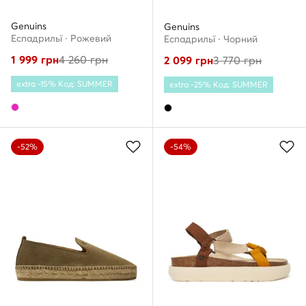
Genuins
Genuins
Еспадрильї · Рожевий
Еспадрильї · Чорний
1 999
грн
4 260
грн
2 099
грн
3 770
грн
extra -15% Код: SUMMER
extra -25% Код: SUMMER
-52%
-54%