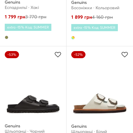
Genuins
Genuins
Еспадрильї · Хакі
Босоніжки · Кольоровий
1 799
грн
3 770
грн
1 899
грн
4 160
грн
extra -15% Код: SUMMER
extra -15% Код: SUMMER
-53%
-52%
Genuins
Genuins
Шльопанці · Чорний
Шльопанці · Білий