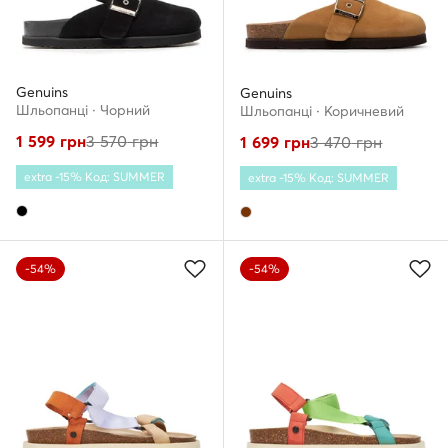
Genuins
Genuins
Шльопанці · Чорний
Шльопанці · Коричневий
1 599
грн
3 570
грн
1 699
грн
3 470
грн
extra -15% Код: SUMMER
extra -15% Код: SUMMER
-54%
-54%