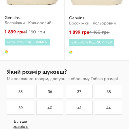
Genuins
Genuins
Босоніжки · Кольоровий
Босоніжки · Кольоровий
1 899
грн
4 160
грн
1 899
грн
4 160
грн
extra -15% Код: SUMMER
extra -15% Код: SUMMER
Який розмір шукаєш?
Ми покажемо товари, доступні в обраному Тобою розмірі.
35
36
37
38
39
40
41
44
Більше
розмірів