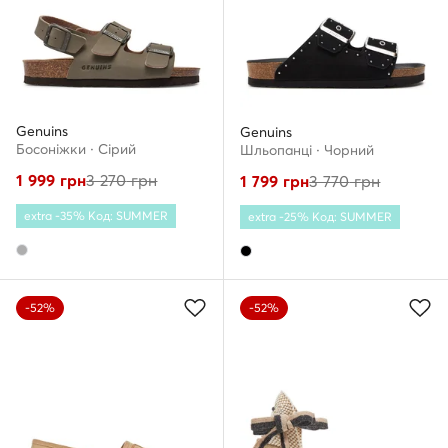
Genuins
Genuins
Босоніжки · Сірий
Шльопанці · Чорний
1 999
грн
3 270
грн
1 799
грн
3 770
грн
extra -35% Код: SUMMER
extra -25% Код: SUMMER
-52%
-52%