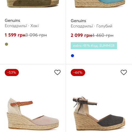
Genuins
Genuins
Еспадрильї · Хакі
Еспадрильї · Голубий
1 599
грн
3 096
грн
2 099
грн
4 460
грн
extra -15% Код: SUMMER
-53%
-44%