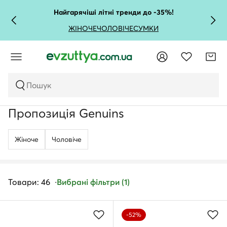
Найгарячіші літні тренди до -35%!
ЖІНОЧЕ
ЧОЛОВІЧЕ
СУМКИ
Пошук
Пропозиція Genuins
Жіноче
Чоловічe
Товари: 46
Вибрані фільтри (1)
-52%