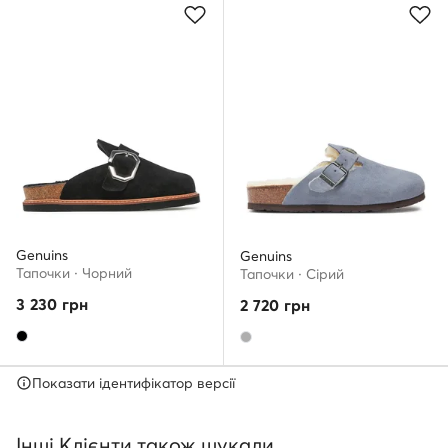
Genuins
Genuins
Тапочки · Чорний
Тапочки · Сірий
3 230
грн
2 720
грн
Показати ідентифікатор версії
Інші Клієнти також шукали