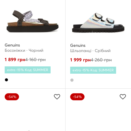
Genuins
Genuins
Босоніжки · Чорний
Шльопанці · Срібний
1 899
грн
4 160
грн
1 999
грн
4 260
грн
extra -15% Код: SUMMER
extra -15% Код: SUMMER
-54%
-54%