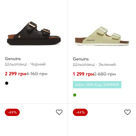
Genuins
Genuins
Шльопанці · Чорний
Шльопанці · Зелений
2 299
грн
4 160
грн
1 299
грн
2 680
грн
extra -25% Код: SUMMER
-49%
-44%