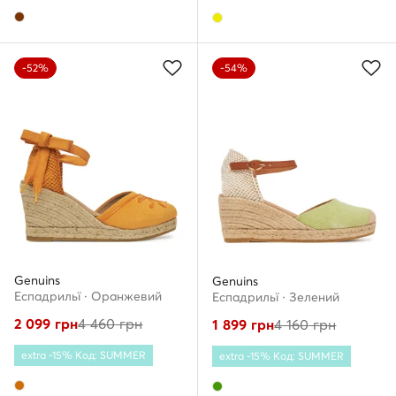
-52%
-54%
Genuins
Genuins
Еспадрильї · Оранжевий
Еспадрильї · Зелений
2 099
грн
4 460
грн
1 899
грн
4 160
грн
extra -15% Код: SUMMER
extra -15% Код: SUMMER