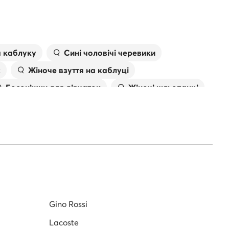
а каблуку
Сині чоловічі черевики
к
Жіноче взуття на каблуці
Босоніжки для дівчаток
Жіночі шльопанці
івки
Сумка валентино
Gino Rossi
Lacoste