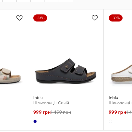
-33%
-33%
Inblu
Inblu
Шльопанці · Cиній
Шльопанці ·
999
грн
1 499
грн
999
грн
1 