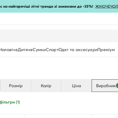
с на найгарячіші літні тренди зі знижками до -35%!
ЖІНОЧЕ
ЧОЛ
Чоловіче
Дитяче
Сумки
Спорт
Одяг та аксесуари
Преміум
Розмір
Колір
Ціна
Виробник
Вид застібки
ільтри (1)