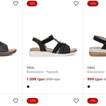
-31%
-33%
Inblu
Inblu
Босоніжки · Чорний
Босоніжки 
1 099
грн
1 599
грн
999
грн
1 
-55%
-21%