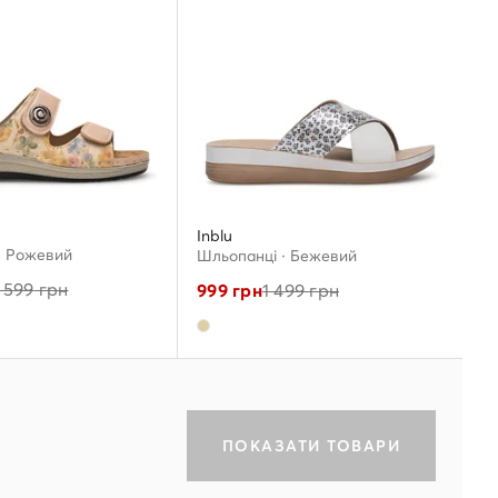
Inblu
· Рожевий
Шльопанці · Бежевий
 599
грн
999
грн
1 499
грн
ПОКАЗАТИ ТОВАРИ