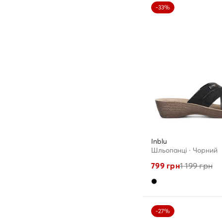
-33%
Inblu
Шльопанці · Чорний
799
грн
1 199
грн
-27%