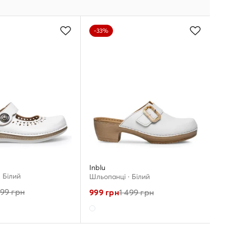
-33%
Inblu
 Білий
Шльопанці · Білий
499
грн
999
грн
1 499
грн