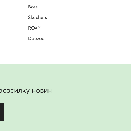
Boss
Skechers
ROXY
Deezee
розсилку новин