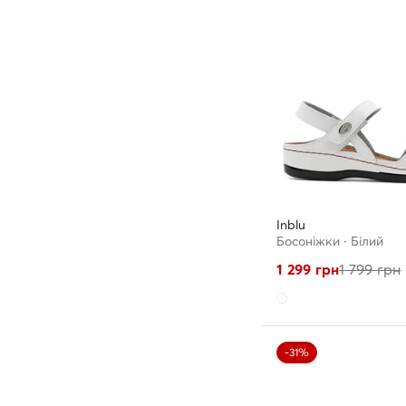
Inblu
Босоніжки · Білий
1 299
грн
1 799
грн
-31%