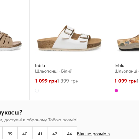
Inblu
Inblu
Шльопанці · Білий
Шльопанці 
1 099
грн
1 399
грн
1 099
грн
1
шукаєш?
, доступні в обраному Тобою розмірі.
39
40
41
42
44
Більше розмірів