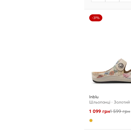
-31%
Inblu
Шльопанці · Золотий
1 099
грн
1 599
грн