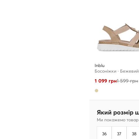
Inblu
Босоніжки · Бежевий
1 099
грн
1 599
грн
Який розмір 
Ми покажемо товари
36
37
38