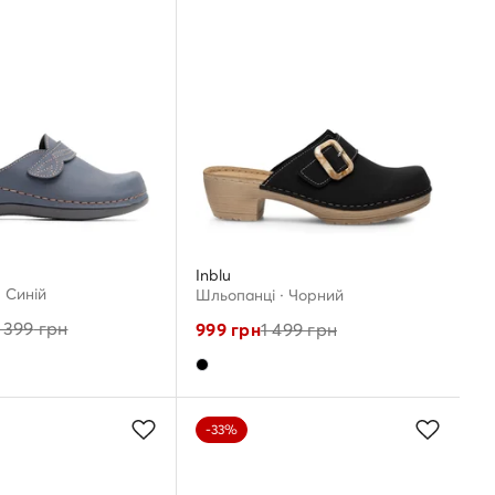
Inblu
 Cиній
Шльопанці · Чорний
 399
грн
999
грн
1 499
грн
-33%