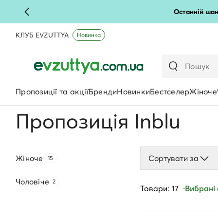
Останній шан
КЛУБ EVZUTTYA
Новинка
Пропозиції та акції
Бренди
Новинки
Бестселер
Жіноче
Пропозиція Inblu
Жіноче
Сортувати за
15
Чоловічe
2
Товари: 17
Вибрані ф