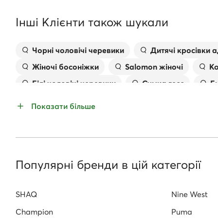
Інші Клієнти також шукали
Чорні чоловічі черевики
Дитячі кросівки а
Жіночі босоніжки
Salomon жіночі
Ко
Білі чоловічі черевики
Сумка гесс
Б
Босоніжки на шпильці
Жіночі плоскі босон
Показати більше
Жіноче взуття для бігу
Популярні бренди в цій категорії
SHAQ
Nine West
Champion
Puma