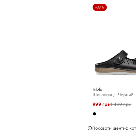
-33%
Inblu
Шльопанці · Чорний
999
грн
1 499
грн
Показати ідентифікат