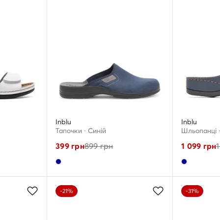
Inblu
Inblu
Тапочки · Cиній
Шльопанці ·
399
грн
899
грн
1 099
грн
1
-21%
-31%