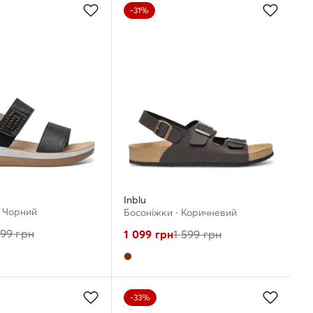
-31%
Inblu
· Чорний
Босоніжки · Коричневий
499
грн
1 099
грн
1 599
грн
-33%