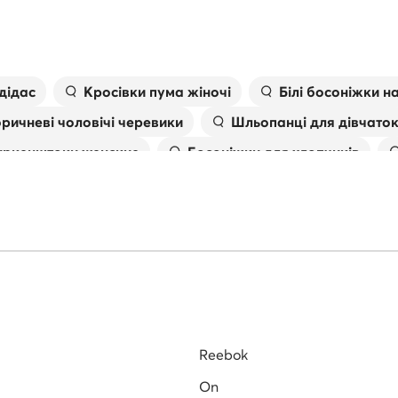
дідас
Kросівки пума жіночі
Білі босоніжки н
ричневі чоловічі черевики
Шльопанці для дівчато
иркенштоки женские
Босоніжки для хлопчиків
іжки
Чоловічі в'єтнамки
Skechers дитячі крос
Reebok
On