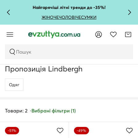
Найгарячіші літні тренди до -35%!
ЖІНОЧЕ
ЧОЛОВІЧЕ
СУМКИ
Пошук
Пропозиція Lindbergh
Одяг
Товари: 2
Вибрані фільтри (1)
-51%
-49%