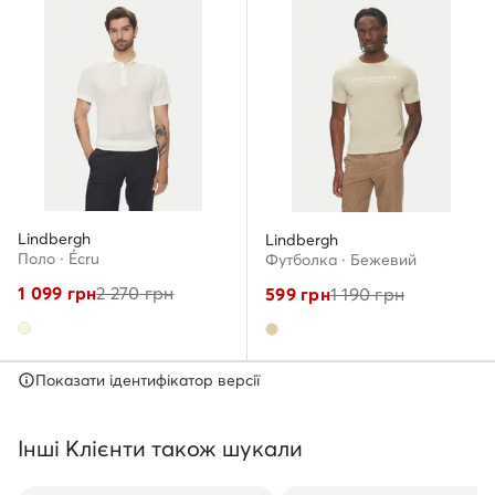
Lindbergh
Lindbergh
Поло · Écru
Футболка · Бежевий
1 099
грн
2 270
грн
599
грн
1 190
грн
Показати ідентифікатор версії
Інші Клієнти також шукали