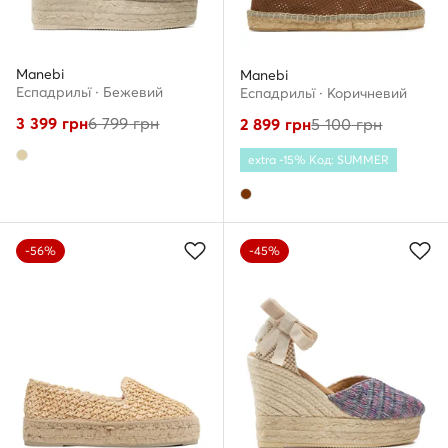
Manebi
Manebi
Еспадрильї · Бежевий
Еспадрильї · Коричневий
3 399
грн
6 799
грн
2 899
грн
5 100
грн
extra -15% Код: SUMMER
-56%
-45%