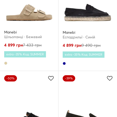
Manebi
Manebi
Шльопанці · Бежевий
Еспадрильї · Cиній
4 899
грн
7 433
грн
4 899
грн
9 490
грн
extra -35% Код: SUMMER
extra -35% Код: SUMMER
-50%
-39%