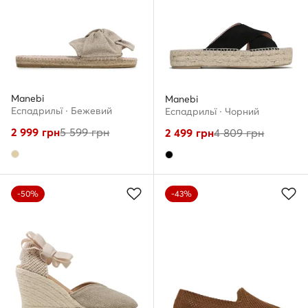
Manebi
Manebi
Еспадрильї · Бежевий
Еспадрильї · Чорний
2 999
грн
5 599
грн
2 499
грн
4 809
грн
-50%
-43%