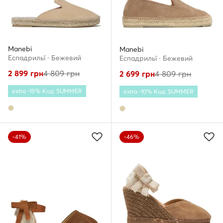
Manebi
Manebi
Еспадрильї · Бежевий
Еспадрильї · Бежевий
2 899
грн
4 809
грн
2 699
грн
4 809
грн
extra -15% Код: SUMMER
extra -10% Код: SUMMER
-41%
-46%