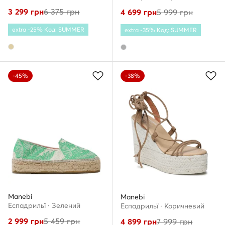
3 299
грн
6 375
грн
4 699
грн
5 999
грн
extra -25% Код: SUMMER
extra -35% Код: SUMMER
-45%
-38%
Manebi
Manebi
Еспадрильї · Зелений
Еспадрильї · Коричневий
2 999
грн
5 459
грн
4 899
грн
7 999
грн