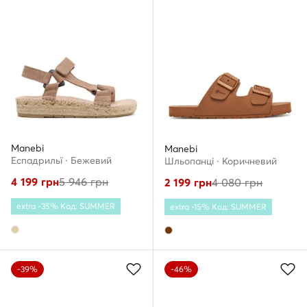
Manebi
Manebi
Еспадрильї · Бежевий
Шльопанці · Коричневий
4 199
грн
5 946
грн
2 199
грн
4 080
грн
extra -35% Код: SUMMER
extra -15% Код: SUMMER
-39%
-46%