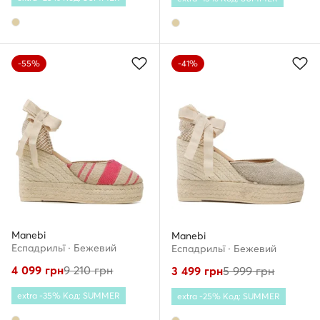
-55%
-41%
Manebi
Manebi
Еспадрильї · Бежевий
Еспадрильї · Бежевий
4 099
грн
9 210
грн
3 499
грн
5 999
грн
extra -35% Код: SUMMER
extra -25% Код: SUMMER