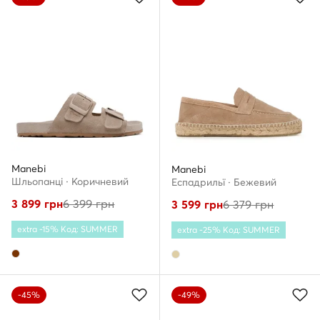
Manebi
Manebi
Шльопанці · Коричневий
Еспадрильї · Бежевий
3 899
грн
6 399
грн
3 599
грн
6 379
грн
extra -15% Код: SUMMER
extra -25% Код: SUMMER
-45%
-49%