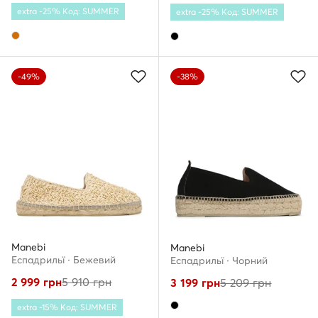
extra -25% Код: SUMMER
extra -25% Код: SUMMER
-49%
-38%
Manebi
Manebi
Еспадрильї · Бежевий
Еспадрильї · Чорний
2 999
грн
5 910
грн
3 199
грн
5 209
грн
extra -15% Код: SUMMER