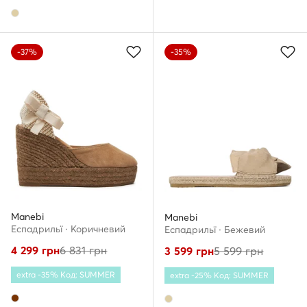
-37%
-35%
Manebi
Manebi
Еспадрильї · Коричневий
Еспадрильї · Бежевий
4 299
грн
6 831
грн
3 599
грн
5 599
грн
extra -35% Код: SUMMER
extra -25% Код: SUMMER