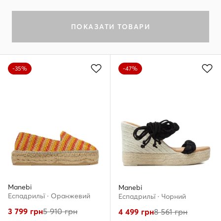
ПОКАЗАТИ ТОВАРИ
-35%
-47%
Manebi
Manebi
Еспадрильї · Оранжевий
Еспадрильї · Чорний
3 799
грн
5 910
грн
4 499
грн
8 561
грн