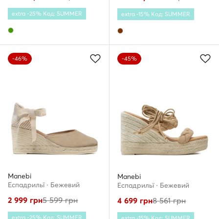
extra -25% Код: SUMMER
extra -15% Код: SUMMER
-46%
-45%
Manebi
Manebi
Еспадрильї · Бежевий
Еспадрильї · Бежевий
2 999
грн
5 599
грн
4 699
грн
8 561
грн
extra -25% Код: SUMMER
extra -15% Код: SUMMER