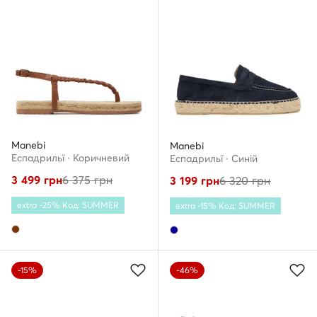
Manebi
Manebi
Еспадрильї · Коричневий
Еспадрильї · Cиній
3 499
грн
6 375
грн
3 199
грн
6 320
грн
extra -25% Код: SUMMER
extra -15% Код: SUMMER
-15%
-46%