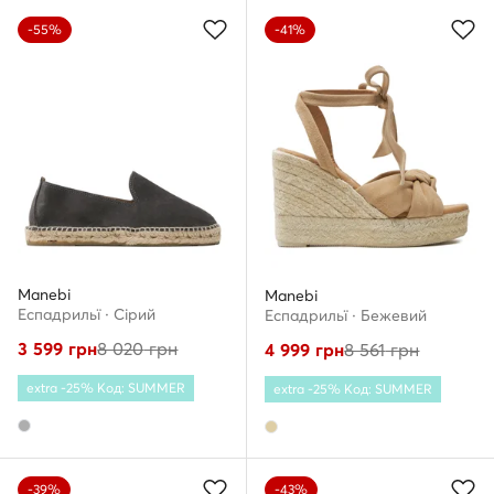
-55%
-41%
Manebi
Manebi
Еспадрильї · Сірий
Еспадрильї · Бежевий
3 599
грн
8 020
грн
4 999
грн
8 561
грн
extra -25% Код: SUMMER
extra -25% Код: SUMMER
-39%
-43%