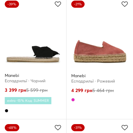
-39%
-21%
Manebi
Manebi
Еспадрильї · Чорний
Еспадрильї · Рожевий
3 399
грн
5 599
грн
4 299
грн
5 464
грн
extra -15% Код: SUMMER
-48%
-31%