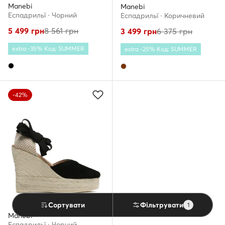
Manebi
Manebi
Еспадрильї · Чорний
Еспадрильї · Коричневий
5 499
грн
8 561
грн
3 499
грн
6 375
грн
extra -35% Код: SUMMER
extra -25% Код: SUMMER
-42%
Сортувати
Фільтрувати
1
Manebi
Еспадрильї · Чорний