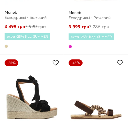
Manebi
Manebi
Еспадрильї · Бежевий
Еспадрильї · Рожевий
3 499
грн
7 990
грн
3 999
грн
7 286
грн
extra -25% Код: SUMMER
extra -25% Код: SUMMER
-35%
-45%