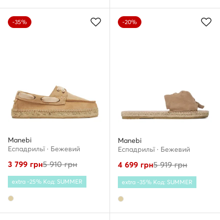
-35%
-20%
Manebi
Manebi
Еспадрильї · Бежевий
Еспадрильї · Бежевий
3 799
грн
5 910
грн
4 699
грн
5 919
грн
extra -25% Код: SUMMER
extra -35% Код: SUMMER