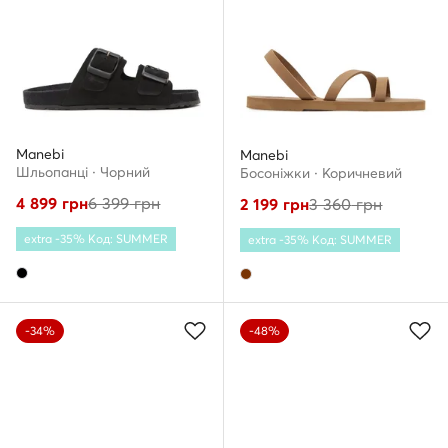
Manebi
Manebi
Шльопанці · Чорний
Босоніжки · Коричневий
4 899
грн
6 399
грн
2 199
грн
3 360
грн
extra -35% Код: SUMMER
extra -35% Код: SUMMER
-34%
-48%