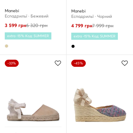
Manebi
Manebi
Еспадрильї · Бежевий
Еспадрильї · Чорний
3 599
грн
6 320
грн
4 799
грн
7 999
грн
extra -15% Код: SUMMER
extra -15% Код: SUMMER
-33%
-45%