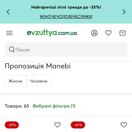
Найгарячіші літні тренди до -35%!
ЖІНОЧЕ
ЧОЛОВІЧЕ
СУМКИ
Пошук
Пропозиція Manebi
Жіноче
Чоловічe
Товари: 65
Вибрані фільтри (1)
-29%
-46%