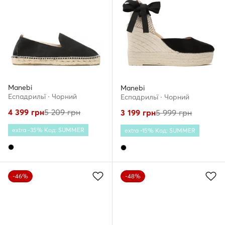
Manebi
Manebi
Еспадрильї · Чорний
Еспадрильї · Чорний
4 399
грн
5 209
грн
3 199
грн
5 999
грн
extra -35% Код: SUMMER
extra -15% Код: SUMMER
-46%
-48%