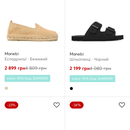
Manebi
Manebi
Еспадрильї · Бежевий
Шльопанці · Чорний
2 899
грн
4 809
грн
2 199
грн
4 080
грн
extra -15% Код: SUMMER
extra -15% Код: SUMMER
-23%
-34%