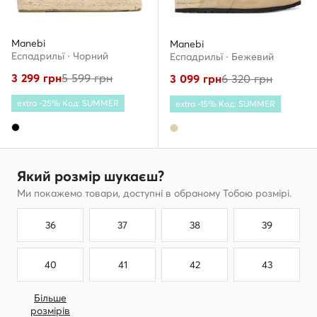
Manebi
Manebi
Еспадрильї · Чорний
Еспадрильї · Бежевий
3 299
грн
5 599
грн
3 099
грн
6 320
грн
extra -25% Код: SUMMER
extra -15% Код: SUMMER
Який розмір шукаєш?
Ми покажемо товари, доступні в обраному Тобою розмірі.
36
37
38
39
40
41
42
43
Більше
розмірів