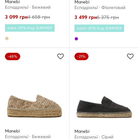
Manebi
Manebi
Еспадрильї · Бежевий
Еспадрильї · Фіолетовий
3 099
грн
4 658
грн
3 499
грн
6 375
грн
extra -35% Код: SUMMER
extra -25% Код: SUMMER
-48%
-21%
Manebi
Manebi
Еспадрильї · Бежевий
Еспадрильї · Сірий