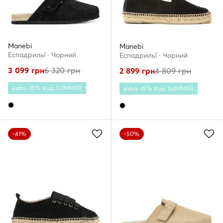
Manebi
Manebi
Еспадрильї · Чорний
Еспадрильї · Чорний
3 099
грн
6 320
грн
2 899
грн
4 809
грн
extra -15% Код: SUMMER
extra -15% Код: SUMMER
-41%
-50%