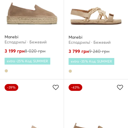
Manebi
Manebi
Еспадрильї · Бежевий
Еспадрильї · Бежевий
3 199
грн
8 020
грн
3 799
грн
9 240
грн
extra -25% Код: SUMMER
extra -35% Код: SUMMER
-39%
-43%