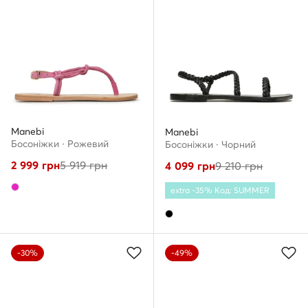
Manebi
Manebi
Босоніжки · Рожевий
Босоніжки · Чорний
2 999
грн
5 919
грн
4 099
грн
9 210
грн
extra -35% Код: SUMMER
-30%
-49%