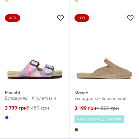
-48%
-33%
Manebi
Manebi
Еспадрильї · Фіолетовий
Еспадрильї · Коричневий
2 799
грн
5 459
грн
3 199
грн
4 809
грн
extra -35% Код: SUMMER