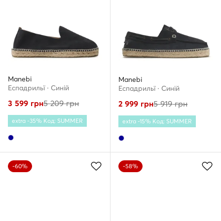
Manebi
Manebi
Еспадрильї · Cиній
Еспадрильї · Cиній
3 599
грн
5 209
грн
2 999
грн
5 919
грн
extra -35% Код: SUMMER
extra -15% Код: SUMMER
-60%
-58%