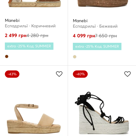
Manebi
Manebi
Еспадрильї · Коричневий
Еспадрильї · Бежевий
2 499
грн
4 280
грн
4 099
грн
7 650
грн
extra -25% Код: SUMMER
extra -25% Код: SUMMER
-43%
-40%