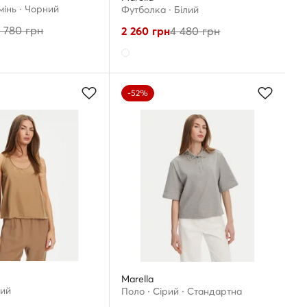
інь · Чорний
Футболка · Білий
 780
грн
2 260
грн
4 480
грн
-52%
Marella
вий
Поло · Сірий · Стандартна