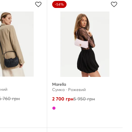
-54%
Marella
рний
Сумка · Рожевий
6 760
грн
2 700
грн
5 950
грн