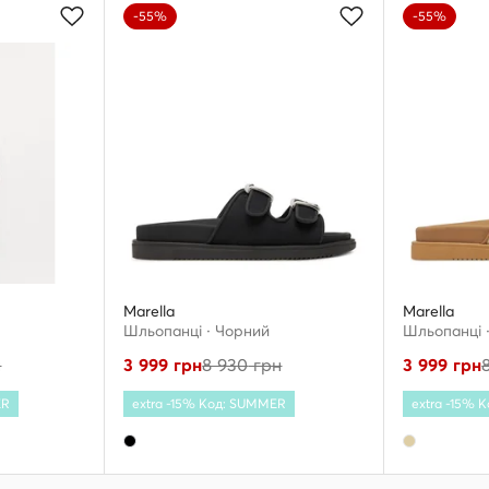
-55%
-55%
Marella
Marella
Шльопанці · Чорний
Шльопанці 
н
3 999
грн
8 930
грн
3 999
грн
ER
extra -15% Код: SUMMER
extra -15% 