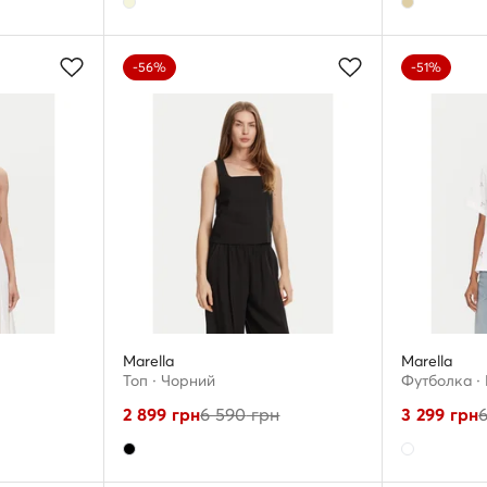
-56%
-51%
Marella
Marella
Топ · Чорний
Футболка · 
2 899
грн
6 590
грн
3 299
грн