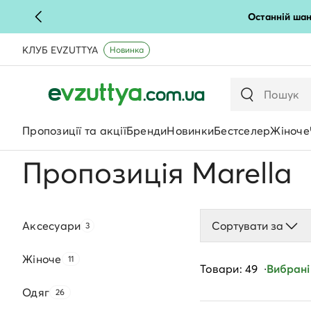
Останній шан
КЛУБ EVZUTTYA
Новинка
Пропозиції та акції
Бренди
Новинки
Бестселер
Жіноче
Пропозиція Marella
Аксесуари
Сортувати за
3
Жіноче
11
Товари: 49
Вибрані 
Одяг
26