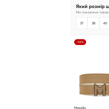
Який розмір 
Ми покажемо товари
37
38
40
-58%
Marella