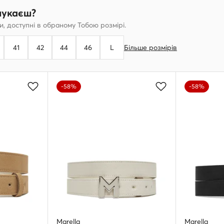
шукаєш?
, доступні в обраному Тобою розмірі.
41
42
44
46
L
Більше розмірів
-58%
-58%
Marella
Marella