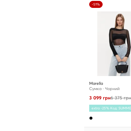
-51%
Marella
Сумка · Чорний
3 099
грн
6 375
гр
extra -25% Код: SUMM