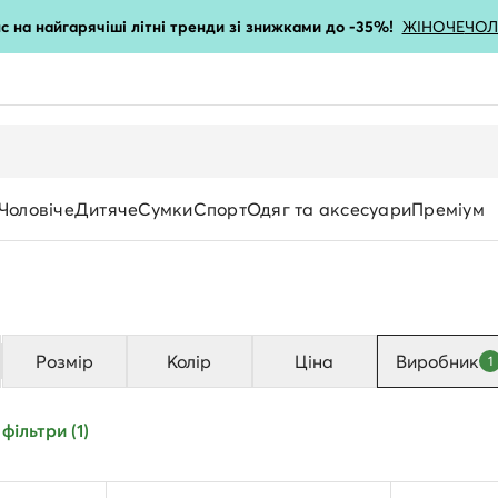
с на найгарячіші літні тренди зі знижками до -35%!
ЖІНОЧЕ
ЧОЛ
Чоловіче
Дитяче
Сумки
Спорт
Одяг та аксесуари
Преміум
Розмір
Колір
Ціна
Виробник
1
Матеріал одягу
фільтри (1)