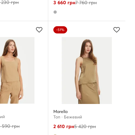
 230
грн
3 660
грн
7 760
грн
-51%
Marella
вий
Топ · Бежевий
6 590
грн
2 610
грн
5 420
грн