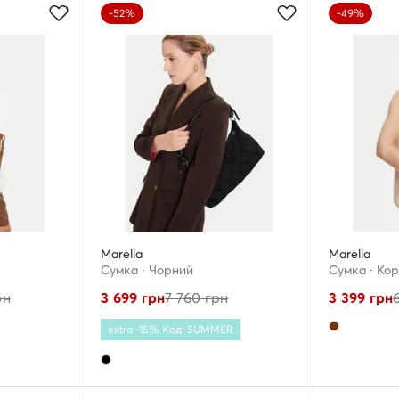
-52%
-49%
Marella
Marella
Сумка · Чорний
Сумка · Ко
рн
3 699
грн
7 760
грн
3 399
грн
extra -15% Код: SUMMER