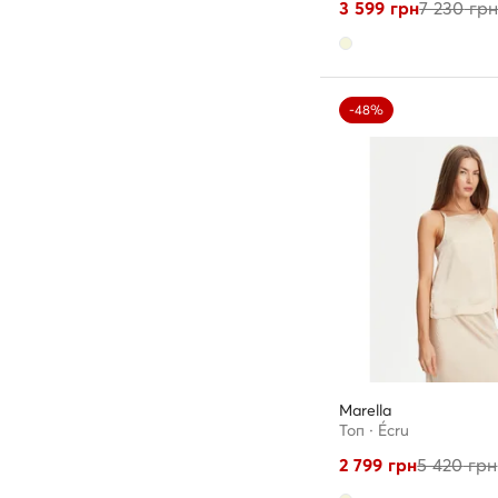
3 599
грн
7 230
гр
-48%
Marella
Топ · Écru
2 799
грн
5 420
грн