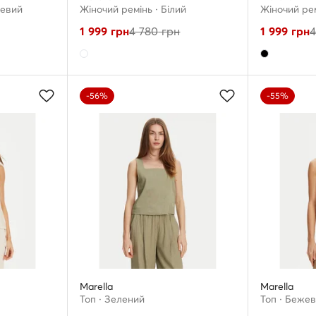
жевий
Жіночий ремінь · Білий
Жіночий рем
1 999
грн
4 780
грн
1 999
грн
4
-56%
-55%
Marella
Marella
Топ · Зелений
Топ · Беже