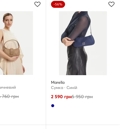
-56%
Marella
ричневий
Сумка · Cиній
6 760
грн
2 590
грн
5 950
грн