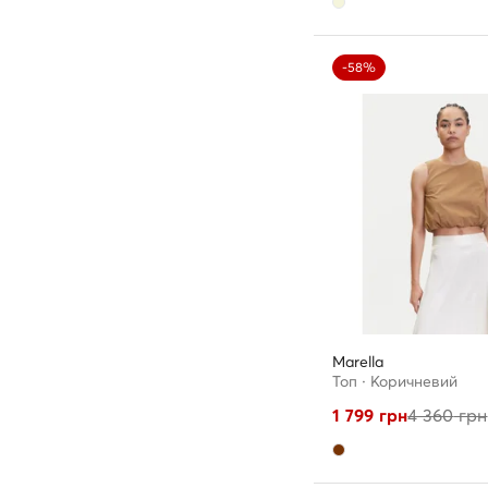
-58%
Marella
Топ · Коричневий
1 799
грн
4 360
грн