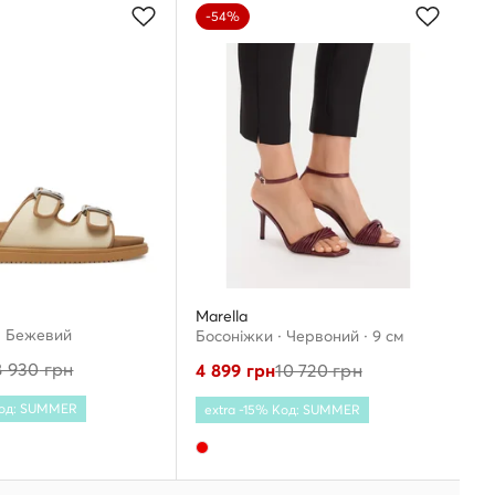
-54%
Marella
· Бежевий
Босоніжки · Червоний · 9 см
8 930
грн
4 899
грн
10 720
грн
Код: SUMMER
extra -15% Код: SUMMER