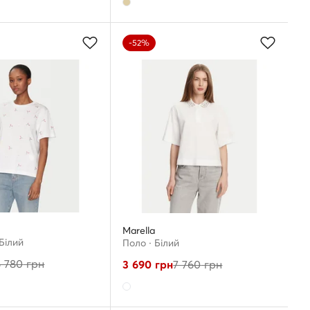
-52%
Marella
Білий
Поло · Білий
6 780
грн
3 690
грн
7 760
грн