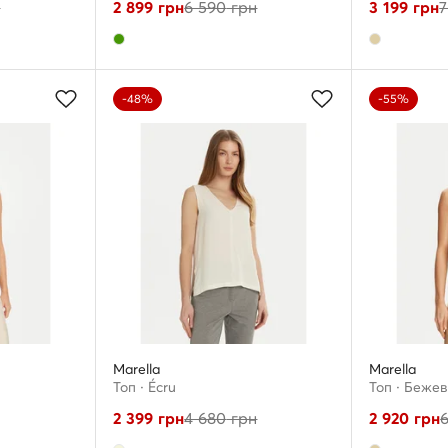
н
2 899
грн
6 590
грн
3 199
грн
7
-48%
-55%
Marella
Marella
Топ · Écru
Топ · Беже
2 399
грн
4 680
грн
2 920
грн