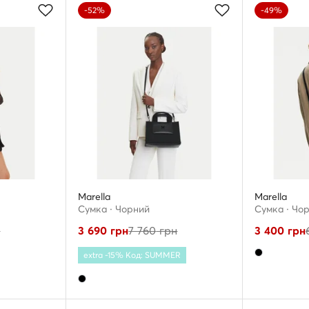
-52%
-49%
Marella
Marella
Сумка · Чорний
Сумка · Чо
н
3 690
грн
7 760
грн
3 400
грн
extra -15% Код: SUMMER