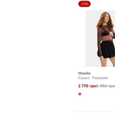
-53%
Marella
Сумка · Рожевий
2 770
грн
5 950
гр