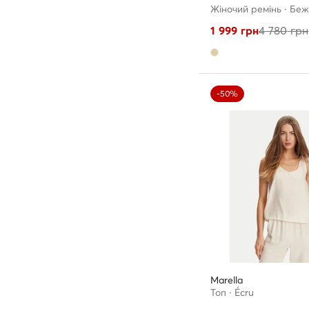
Жіночий ремінь · Бе
1 999
грн
4 780
грн
-50%
Marella
Топ · Écru