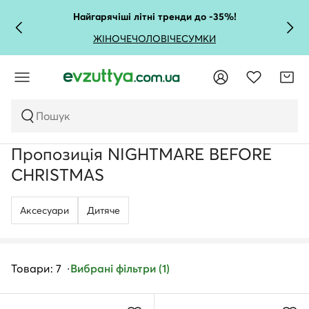
Найгарячіші літні тренди до -35%!
ЖІНОЧЕ
ЧОЛОВІЧЕ
СУМКИ
Пошук
Пропозиція NIGHTMARE BEFORE
CHRISTMAS
Аксесуари
Дитяче
Товари: 7
Вибрані фільтри (1)