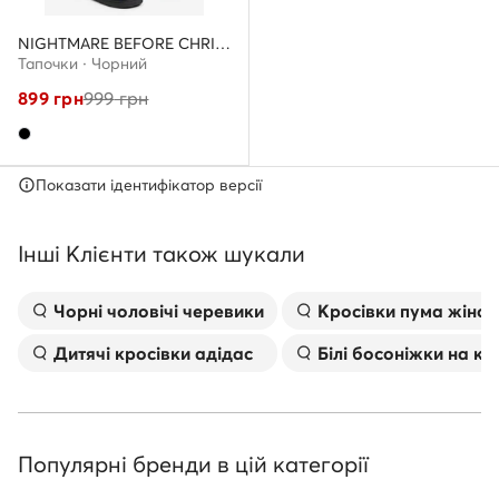
NIGHTMARE BEFORE CHRISTMAS
Тапочки · Чорний
899
грн
999
грн
Показати ідентифікатор версії
Інші Клієнти також шукали
Чорні чоловічі черевики
Kросівки пума жіноч
Дитячі кросівки адідас
Білі босоніжки на к
Популярні бренди в цій категорії