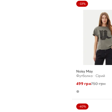
-33%
Noisy May
Футболка · Сірий
499
грн
750
грн
-40%