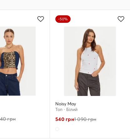
-50%
Noisy May
Топ · Білий
640
грн
540
грн
1 090
грн