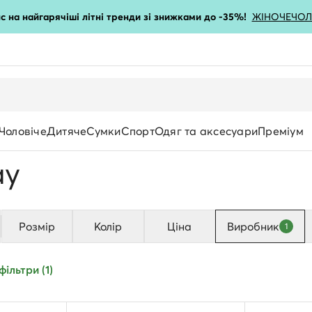
с на найгарячіші літні тренди зі знижками до -35%!
ЖІНОЧЕ
ЧОЛ
Чоловіче
Дитяче
Сумки
Спорт
Одяг та аксесуари
Преміум
ay
Розмір
Колір
Ціна
Виробник
1
Довжина
ільтри (1)