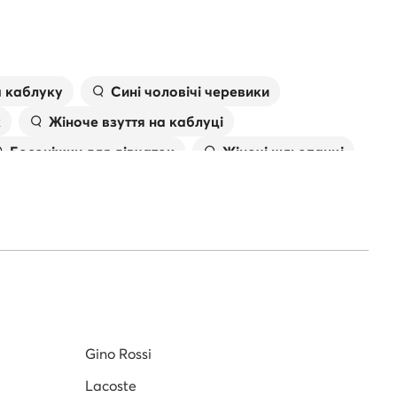
а каблуку
Сині чоловічі черевики
к
Жіноче взуття на каблуці
Босоніжки для дівчаток
Жіночі шльопанці
івки
Сумка валентино
Gino Rossi
Lacoste