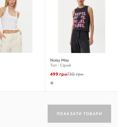
Noisy May
Топ · Сірий
499
грн
730
грн
ПОКАЗАТИ ТОВАРИ