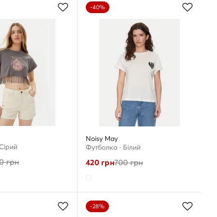
-40%
Noisy May
 Сірий
Футболка · Білий
0
грн
420
грн
700
грн
-28%