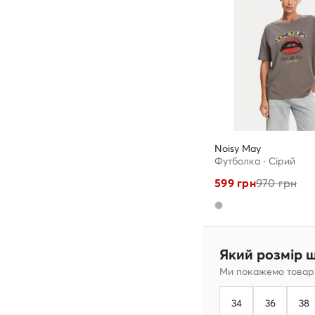
Noisy May
Футболка · Сірий
599
грн
970
грн
Який розмір 
Ми покажемо товари
34
36
38