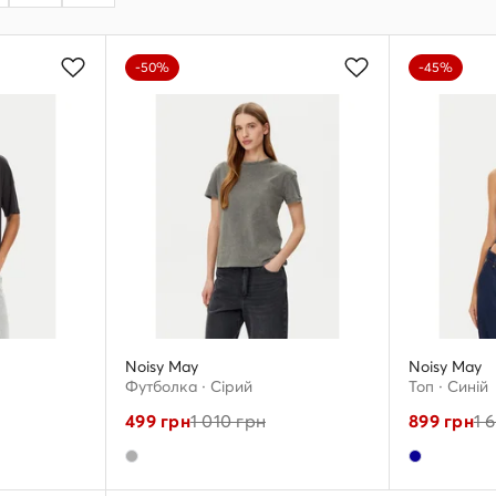
-50%
-45%
Noisy May
Noisy May
Футболка · Сірий
Топ · Cиній
499
грн
1 010
грн
899
грн
1 