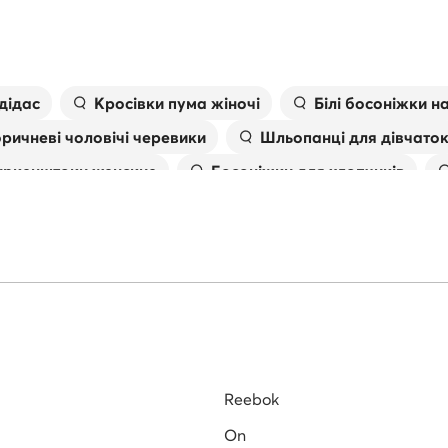
дідас
Kросівки пума жіночі
Білі босоніжки н
ричневі чоловічі черевики
Шльопанці для дівчато
иркенштоки женские
Босоніжки для хлопчиків
іжки
Чоловічі в'єтнамки
Skechers дитячі крос
Reebok
On