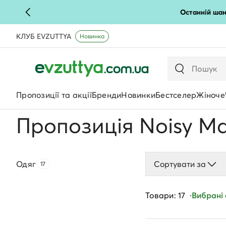
Останній шан
КЛУБ EVZUTTYA
Новинка
Пропозиції та акції
Бренди
Новинки
Бестселер
Жіноче
Пропозиція Noisy M
Одяг
Сортувати за
17
Товари: 17
Вибрані ф