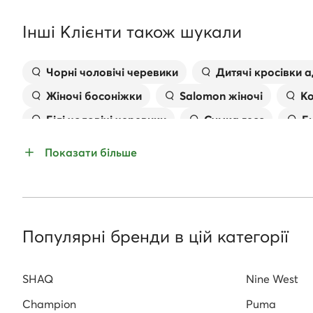
Інші Клієнти також шукали
Чорні чоловічі черевики
Дитячі кросівки а
Жіночі босоніжки
Salomon жіночі
Ко
Білі чоловічі черевики
Сумка гесс
Б
Босоніжки на шпильці
Жіночі плоскі босон
Показати більше
Жіноче взуття для бігу
Популярні бренди в цій категорії
SHAQ
Nine West
Champion
Puma