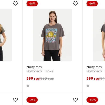
-38%
-36%
Noisy May
Noisy May
Футболка · Сірий
Футболка ·
599
грн
980
грн
599
грн
94
-39%
-40%