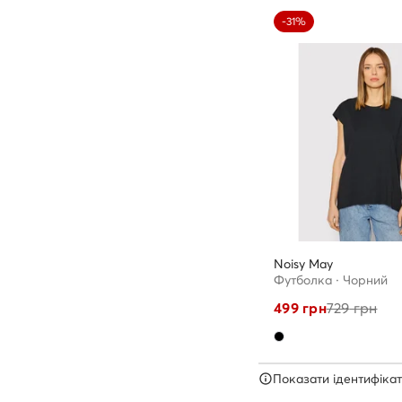
-31%
Noisy May
Футболка · Чорний
499
грн
729
грн
Показати ідентифікат