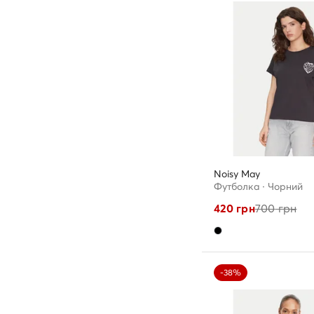
Noisy May
Футболка · Чорний
420
грн
700
грн
-38%