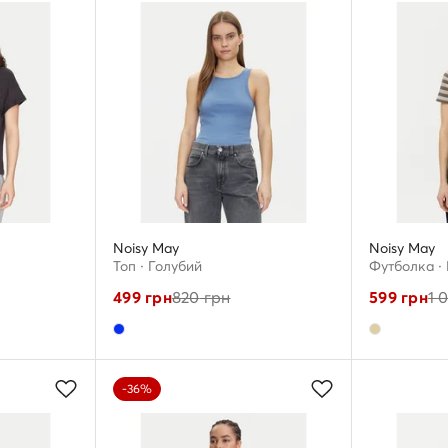
Noisy May
Noisy May
Топ · Голубий
Футболка ·
499
грн
820
грн
599
грн
1 
-36%