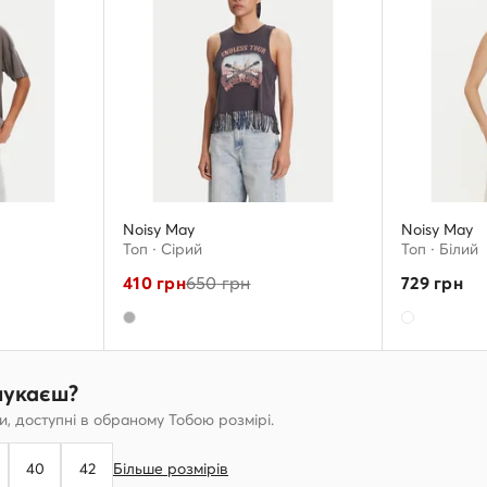
Noisy May
Noisy May
Топ · Сірий
Топ · Білий
410
грн
650
грн
729
грн
шукаєш?
, доступні в обраному Тобою розмірі.
40
42
Більше розмірів