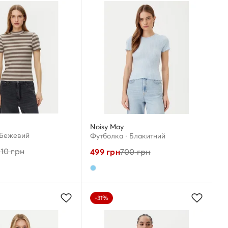
Noisy May
 Бежевий
Футболка · Блакитний
010
грн
499
грн
700
грн
-31%