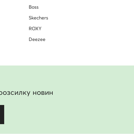
Boss
Skechers
ROXY
Deezee
розсилку новин