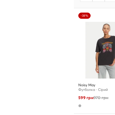
-38%
Noisy May
Футболка · Сірий
599
грн
970
грн