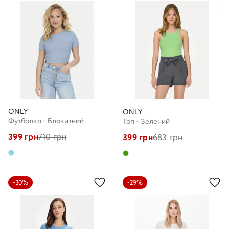
ONLY
ONLY
Футболка · Блакитний
Топ · Зелений
399
грн
710
грн
399
грн
683
грн
-30%
-29%