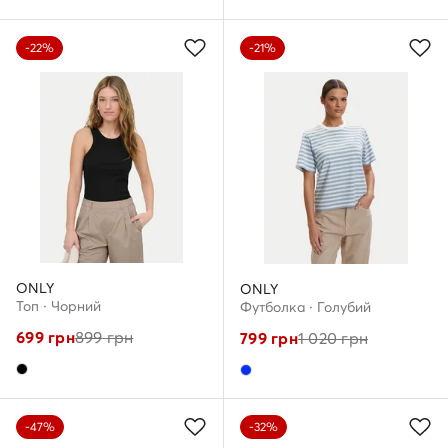
-22%
-21%
ONLY
ONLY
Топ · Чорний
Футболка · Голубий
699
грн
899
грн
799
грн
1 020
грн
-47%
-32%