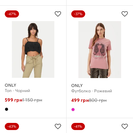
-47%
-37%
ONLY
ONLY
Топ · Чорний
Футболка · Рожевий
599
грн
1 150
грн
499
грн
800
грн
-43%
-41%