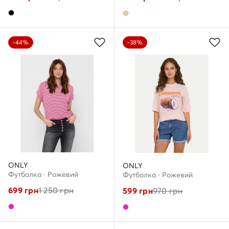
-44%
-38%
ONLY
ONLY
Футболка · Рожевий
Футболка · Рожевий
699
грн
1 250
грн
599
грн
970
грн