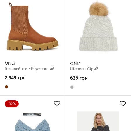
ONLY
ONLY
Ботильйони · Коричневий
Шапкa · Сірий
2 549
грн
639
грн
-39%