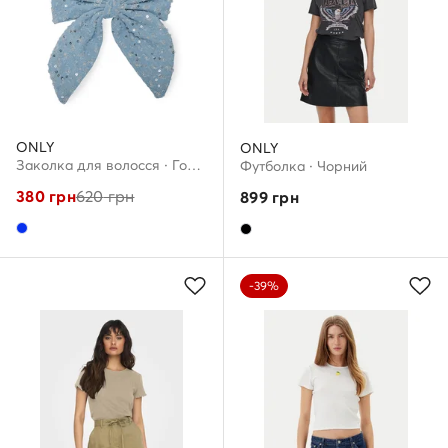
ONLY
ONLY
Заколка для волосся · Голубий
Футболка · Чорний
380
грн
620
грн
899
грн
-39%