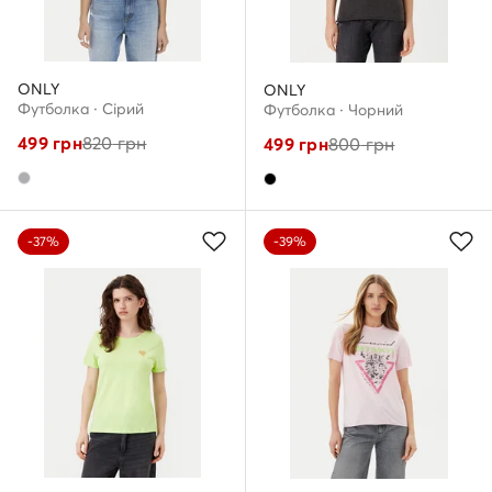
ONLY
ONLY
Футболка · Сірий
Футболка · Чорний
499
грн
820
грн
499
грн
800
грн
-37%
-39%