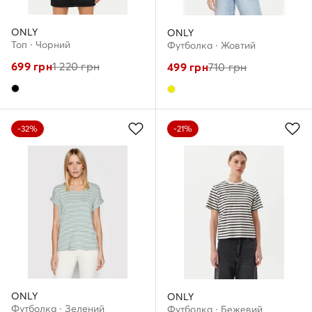
ONLY
ONLY
Топ · Чорний
Футболка · Жовтий
699
грн
1 220
грн
499
грн
710
грн
-32%
-21%
ONLY
ONLY
Футболка · Зелений
Футболка · Бежевий