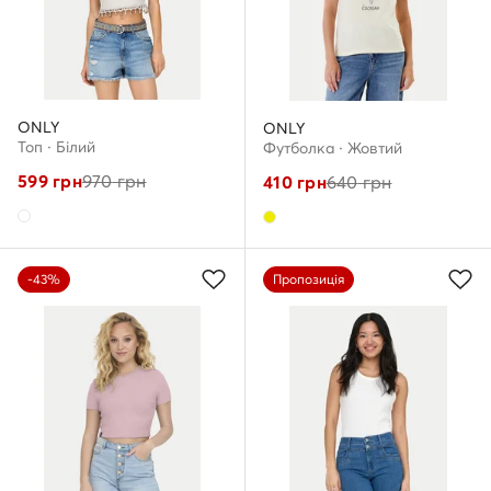
ONLY
ONLY
Топ · Білий
Футболка · Жовтий
599
грн
970
грн
410
грн
640
грн
-43%
Пропозиція