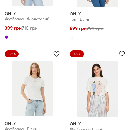
ONLY
ONLY
Футболка · Фіолетовий
Топ · Білий
399
грн
710
грн
699
грн
799
грн
-36%
-48%
ONLY
ONLY
Футболка · Білий
Футболка · Білий