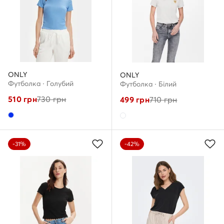
ONLY
ONLY
Футболка · Голубий
Футболка · Білий
510
грн
730
грн
499
грн
710
грн
-31%
-42%