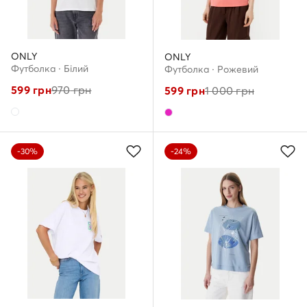
ONLY
ONLY
Футболка · Білий
Футболка · Рожевий
599
грн
970
грн
599
грн
1 000
грн
-30%
-24%