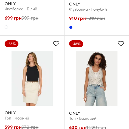
ONLY
ONLY
Футболка · Білий
Футболка · Голубий
699
грн
999
грн
910
грн
1 210
грн
-38%
-48%
ONLY
ONLY
Топ · Чорний
Топ · Бежевий
599
грн
970
грн
630
грн
1 220
грн