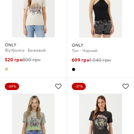
ONLY
ONLY
Футболка · Бежевий
Топ · Чорний
520
грн
800
грн
699
грн
1 040
грн
-39%
-37%