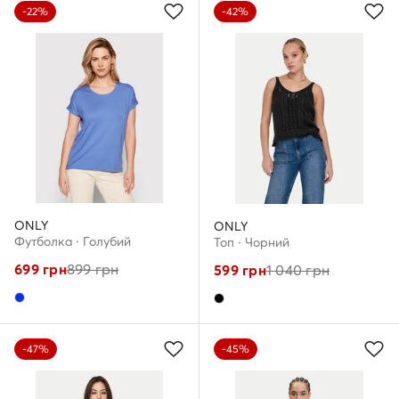
-22%
-42%
ONLY
ONLY
Футболка · Голубий
Топ · Чорний
699
грн
899
грн
599
грн
1 040
грн
-47%
-45%