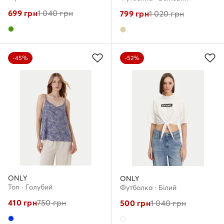
699
грн
1 040
грн
799
грн
1 020
грн
-45%
-52%
ONLY
ONLY
Топ · Голубий
Футболка · Білий
410
грн
750
грн
500
грн
1 040
грн