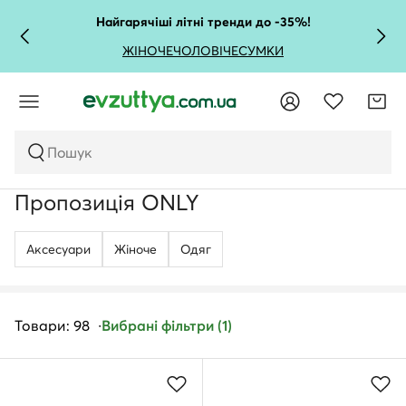
Найгарячіші літні тренди до -35%!
ЖІНОЧЕ
ЧОЛОВІЧЕ
СУМКИ
Пошук
Пропозиція ONLY
Аксесуари
Жіноче
Одяг
Товари: 98
Вибрані фільтри (1)