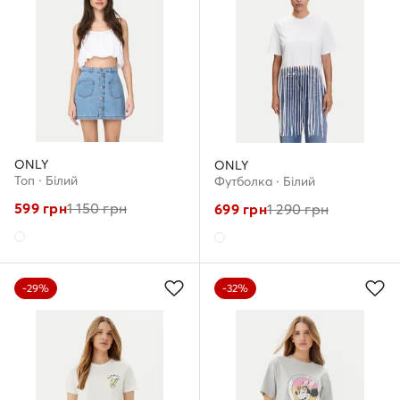
ONLY
ONLY
Топ · Білий
Футболка · Білий
599
грн
1 150
грн
699
грн
1 290
грн
-29%
-32%