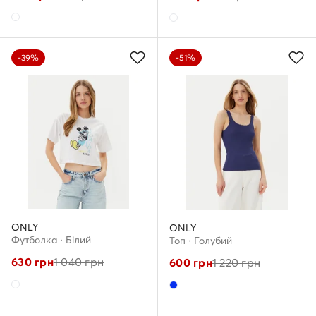
-39%
-51%
ONLY
ONLY
Футболка · Білий
Топ · Голубий
630
грн
1 040
грн
600
грн
1 220
грн