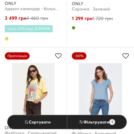
ONLY
ONLY
Адвент календар · Кольоровий
Сорочка · Зелений
3 499
грн
4 460
грн
1 299
грн
1 720
грн
extra -25% Код: SUMMER
Пропозиція
-60%
Сортувати
Фільтрувати
1
ONLY
ONLY
Футболка · Світло-жовтий
Футболка · Блакитний