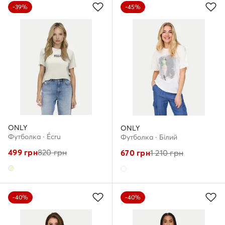
-39%
-45%
ONLY
ONLY
Футболка · Écru
Футболка · Білий
499
грн
820
грн
670
грн
1 210
грн
-40%
-40%