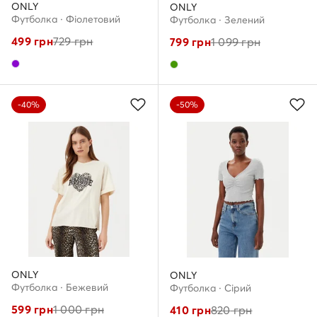
ONLY
ONLY
Футболка · Фіолетовий
Футболка · Зелений
499
грн
729
грн
799
грн
1 099
грн
-40%
-50%
ONLY
ONLY
Футболка · Бежевий
Футболка · Сірий
599
грн
1 000
грн
410
грн
820
грн