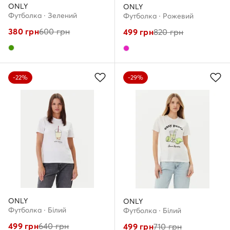
ONLY
ONLY
Футболка · Зелений
Футболка · Рожевий
380
грн
600
грн
499
грн
820
грн
-22%
-29%
ONLY
ONLY
Футболка · Білий
Футболка · Білий
499
грн
640
грн
499
грн
710
грн