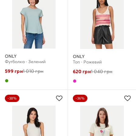
ONLY
ONLY
Футболка · Зелений
Топ · Рожевий
599
грн
1 010
грн
620
грн
1 040
грн
-38%
-36%