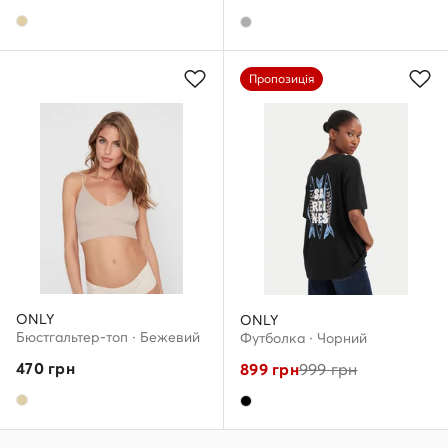
Пропозиція
ONLY
ONLY
Бюстгальтер-топ · Бежевий
Футболка · Чорний
470
грн
899
грн
999
грн