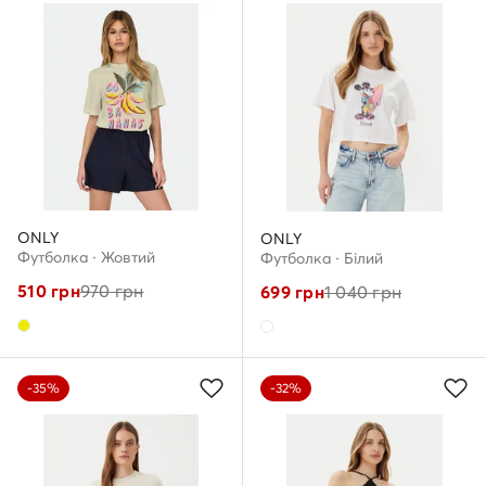
ONLY
ONLY
Футболка · Жовтий
Футболка · Білий
510
грн
970
грн
699
грн
1 040
грн
-35%
-32%