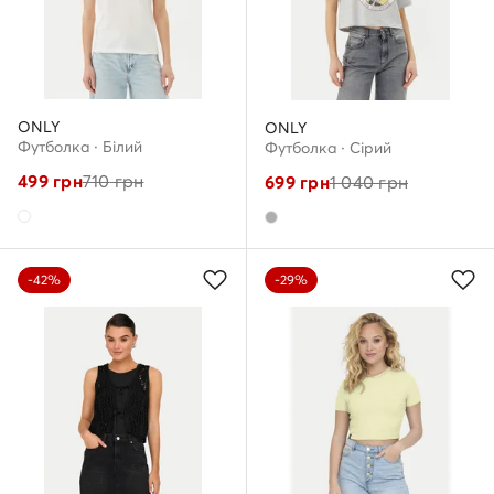
ONLY
ONLY
Футболка · Білий
Футболка · Сірий
499
грн
710
грн
699
грн
1 040
грн
-42%
-29%