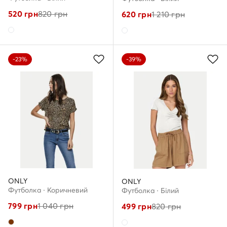
520
грн
820
грн
620
грн
1 210
грн
-23%
-39%
ONLY
ONLY
Футболка · Коричневий
Футболка · Білий
799
грн
1 040
грн
499
грн
820
грн