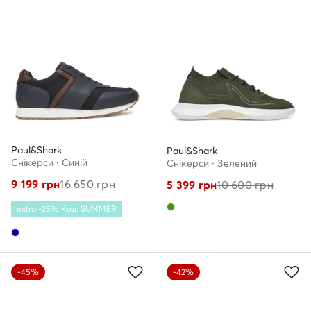
Paul&Shark
Paul&Shark
Снікерcи · Cиній
Снікерcи · Зелений
9 199
грн
16 650
грн
5 399
грн
10 600
грн
extra -25% Код: SUMMER
-45%
-42%