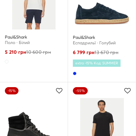
Paul&Shark
Paul&Shark
Поло · Білий
Еспадрильї · Голубий
5 210
грн
10 600
грн
6 799
грн
13 670
грн
extra -15% Код: SUMMER
-15%
-55%