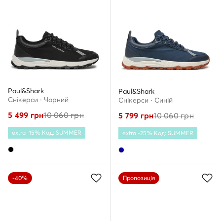
Paul&Shark
Paul&Shark
Снікерcи · Чорний
Снікерcи · Cиній
5 499
грн
10 060
грн
5 799
грн
10 060
грн
extra -15% Код: SUMMER
extra -25% Код: SUMMER
-40%
Пропозиція