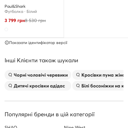
Paul&Shark
Футболка · Білий
3 799
грн
8 530
грн
Показати ідентифікатор версії
Інші Клієнти також шукали
Чорні чоловічі черевики
Kросівки пума жіноч
Дитячі кросівки адідас
Білі босоніжки на к
Популярні бренди в цій категорії
SHAQ
Nine West