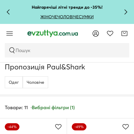
Найгарячіші літні тренди до -35%!
ЖІНОЧЕ
ЧОЛОВІЧЕ
СУМКИ
Пошук
Пропозиція Paul&Shark
Одяг
Чоловічe
Товари: 11
Вибрані фільтри (1)
-44%
-49%