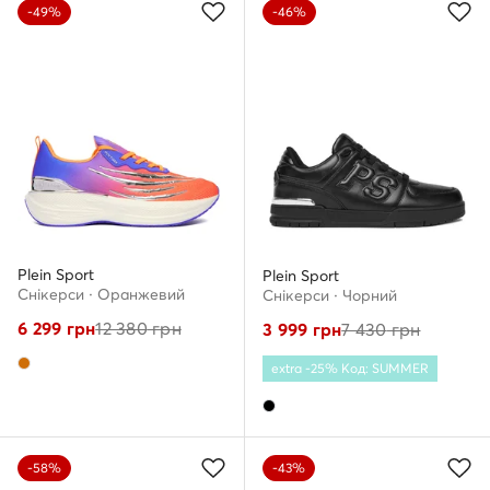
-49%
-46%
Plein Sport
Plein Sport
Снікерcи · Оранжевий
Снікерcи · Чорний
6 299
грн
12 380
грн
3 999
грн
7 430
грн
extra -25% Код: SUMMER
-58%
-43%