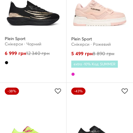
Plein Sport
Plein Sport
Снікерcи · Чорний
Снікерcи · Рожевий
6 999
грн
12 340
грн
5 499
грн
8 890
грн
extra -10% Код: SUMMER
-38%
-43%