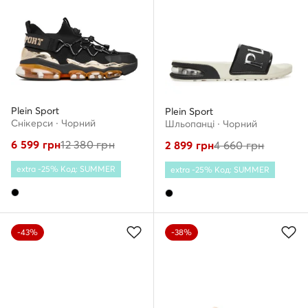
Plein Sport
Plein Sport
Снікерcи · Чорний
Шльопанці · Чорний
6 599
грн
12 380
грн
2 899
грн
4 660
грн
extra -25% Код: SUMMER
extra -25% Код: SUMMER
-43%
-38%