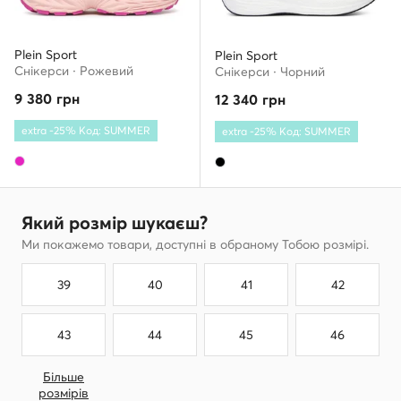
Plein Sport
Plein Sport
Снікерcи · Рожевий
Снікерcи · Чорний
9 380
грн
12 340
грн
extra -25% Код: SUMMER
extra -25% Код: SUMMER
Який розмір шукаєш?
Ми покажемо товари, доступні в обраному Тобою розмірі.
39
40
41
42
43
44
45
46
Більше
розмірів