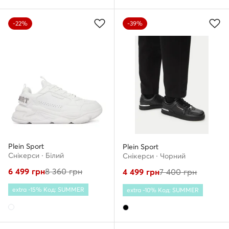
-22%
-39%
Plein Sport
Plein Sport
Снікерcи · Білий
Снікерcи · Чорний
6 499
грн
8 360
грн
4 499
грн
7 400
грн
extra -15% Код: SUMMER
extra -10% Код: SUMMER