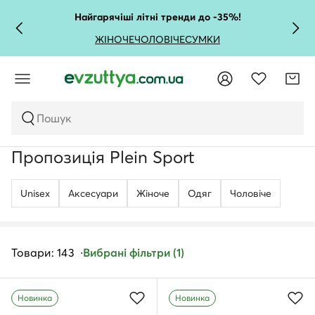
Найгарячіші літні тренди до -35%!
ЖІНОЧЕ
ЧОЛОВІЧЕ
СУМКИ
Пошук
Пропозиція Plein Sport
Unisex
Аксесуари
Жіноче
Одяг
Чоловічe
Товари: 143
Вибрані фільтри (1)
Новинка
Новинка