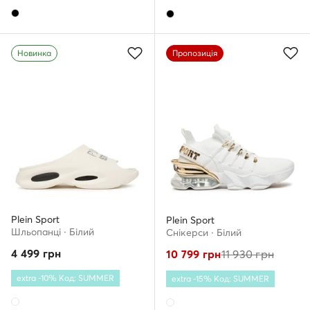
Новинка
Пропозиція
Plein Sport
Plein Sport
Шльопанці · Білий
Снікерcи · Білий
4 499
грн
10 799
грн
11 930
грн
extra -10% Код: SUMMER
extra -15% Код: SUMMER