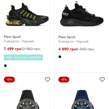
Plein Sport
Plein Sport
Снікерcи · Чорний
Снікерcи · Чорний
7 499
грн
12 980
грн
4 890
грн
8 340
грн
extra -25% Код: SUMMER
-18%
-18%