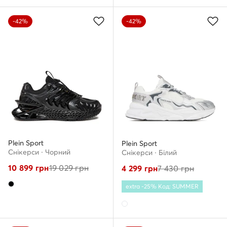
-42%
-42%
Plein Sport
Plein Sport
Снікерcи · Чорний
Снікерcи · Білий
10 899
грн
19 029
грн
4 299
грн
7 430
грн
extra -25% Код: SUMMER