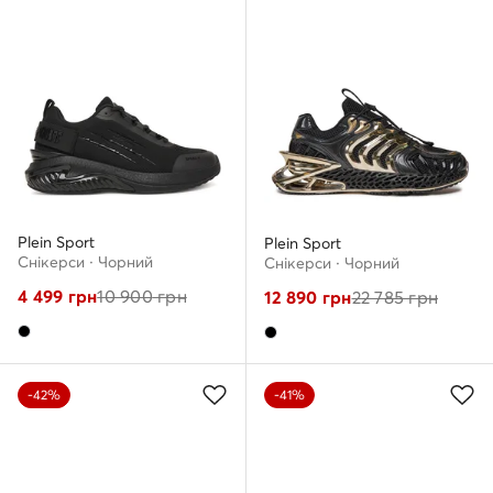
Plein Sport
Plein Sport
Снікерcи · Чорний
Снікерcи · Чорний
4 499
грн
10 900
грн
12 890
грн
22 785
грн
-42%
-41%