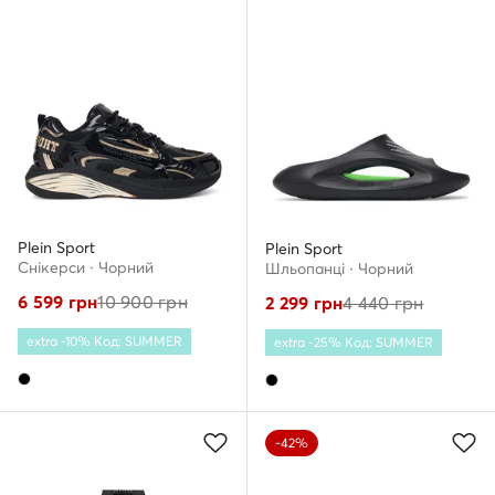
Plein Sport
Plein Sport
Снікерcи · Чорний
Шльопанці · Чорний
6 599
грн
10 900
грн
2 299
грн
4 440
грн
extra -10% Код: SUMMER
extra -25% Код: SUMMER
-42%