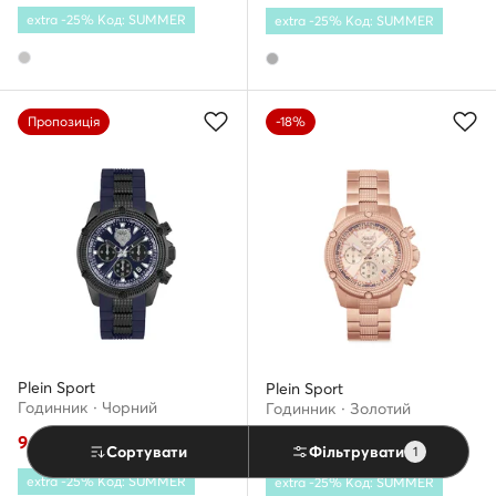
extra -25% Код: SUMMER
extra -25% Код: SUMMER
Пропозиція
-18%
Plein Sport
Plein Sport
Годинник · Чорний
Годинник · Золотий
9 699
грн
11 379
грн
9 299
грн
11 384
грн
Сортувати
Фільтрувати
1
extra -25% Код: SUMMER
extra -25% Код: SUMMER