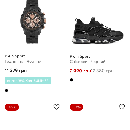
Plein Sport
Plein Sport
Годинник · Чорний
Снікерcи · Чорний
11 379
грн
7 090
грн
12 380
грн
extra -25% Код: SUMMER
-46%
-37%