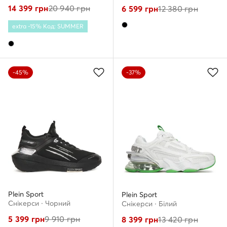
14 399
грн
20 940
грн
6 599
грн
12 380
грн
extra -15% Код: SUMMER
-45%
-37%
Plein Sport
Plein Sport
Снікерcи · Чорний
Снікерcи · Білий
5 399
грн
9 910
грн
8 399
грн
13 420
грн