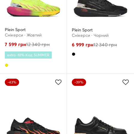
Plein Sport
Plein Sport
Снікерcи · Жовтий
Снікерcи · Чорний
7 599
грн
12 340
грн
6 999
грн
12 340
грн
extra -10% Код: SUMMER
-43%
-39%