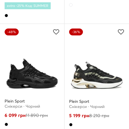
extra -25% Код: SUMMER
-48%
-36%
Plein Sport
Plein Sport
Снікерcи · Чорний
Снікерcи · Чорний
6 099
грн
11 890
грн
5 199
грн
8 210
грн