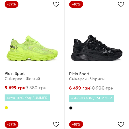
-39%
-40%
Plein Sport
Plein Sport
Снікерcи · Жовтий
Снікерcи · Чорний
5 699
грн
9 380
грн
6 499
грн
10 900
грн
extra -10% Код: SUMMER
extra -10% Код: SUMMER
-39%
-48%