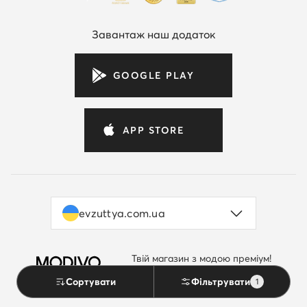
Завантаж наш додаток
GOOGLE PLAY
APP STORE
evzuttya.com.ua
Твій магазин з модою преміум!
by evzuttya.com.ua
Перейти до MODIVO.UA
Сортувати
Фільтрувати
1