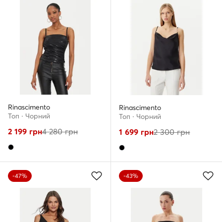
Rinascimento
Rinascimento
Топ · Чорний
Топ · Чорний
2 199
грн
4 280
грн
1 699
грн
2 300
грн
-47%
-43%