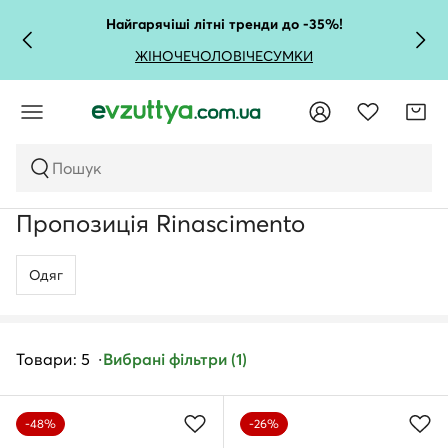
Найгарячіші літні тренди до -35%!
ЖІНОЧЕ
ЧОЛОВІЧЕ
СУМКИ
Пошук
Пропозиція Rinascimento
Одяг
Товари: 5
Вибрані фільтри (1)
-48%
-26%