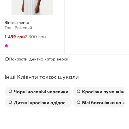
Rinascimento
Топ · Рожевий
1 499
грн
2 300
грн
Показати ідентифікатор версії
Інші Клієнти також шукали
Чорні чоловічі черевики
Kросівки пума жіноч
Дитячі кросівки адідас
Білі босоніжки на к