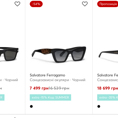
-54%
Пропозиція
Salvatore Ferragamo
Salvatore F
и · Чорний
Сонцезахисні окуляри · Чорний
Сонцезахис
н
7 499
грн
16 539
грн
18 699
гр
ER
extra -15% Код: SUMMER
extra -35%