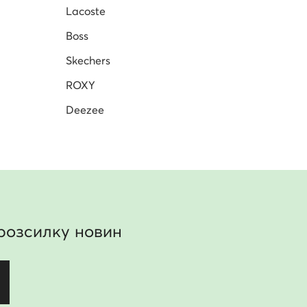
Lacoste
Boss
Skechers
ROXY
Deezee
розсилку новин