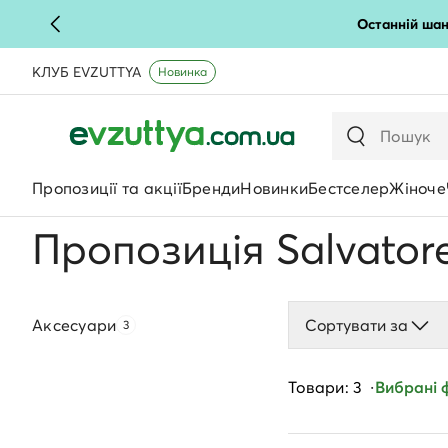
Останній шан
КЛУБ EVZUTTYA
Новинка
Пропозиції та акції
Бренди
Новинки
Бестселер
Жіноче
Пропозиція Salvator
Аксесуари
Сортувати за
3
Товари: 3
Вибрані ф