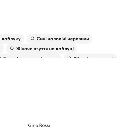
а каблуку
Сині чоловічі черевики
к
Жіноче взуття на каблуці
Босоніжки для дівчаток
Жіночі шльопанці
івки
Сумка валентино
Gino Rossi