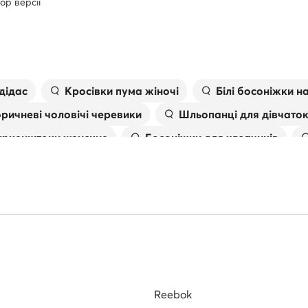
ор версії
дідас
Kросівки пума жіночі
Білі босоніжки н
ричневі чоловічі черевики
Шльопанці для дівчато
иркенштоки женские
Босоніжки для хлопчиків
іжки
Чоловічі в'єтнамки
Skechers дитячі крос
Reebok