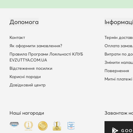
Допомога
Інформац
Контакт
Термін достав
Як оформити замовлення?
Оплата замов
Правила Програми Лояльності КЛУБ
Витрати по до
EVZUTTYA.COM.UA
Змінити нала
Відстеження посилки
Повернення
Корисні поради
Митні платежі
Довідковий центр
Наші нагороди
Завантаж н
GOO