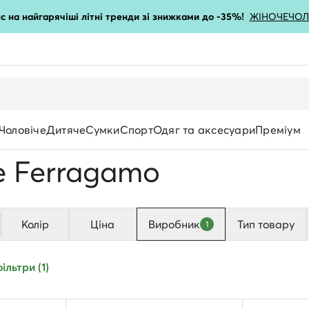
с на найгарячіші літні тренди зі знижками до -35%!
ЖІНОЧЕ
ЧОЛ
Чоловіче
Дитяче
Сумки
Спорт
Одяг та аксесуари
Преміум
e Ferragamo
Колір
Ціна
Виробник
Тип товару
1
Призначення
ільтри (1)