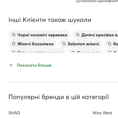
Показати ідентифікат
Інші Клієнти також шукали
Чорні чоловічі черевики
Дитячі кросівки а
Жіночі босоніжки
Salomon жіночі
Ко
Білі чоловічі черевики
Сумка гесс
Б
Босоніжки на шпильці
Жіночі плоскі босон
Показати більше
Жіноче взуття для бігу
Популярні бренди в цій категорії
SHAQ
Nine West