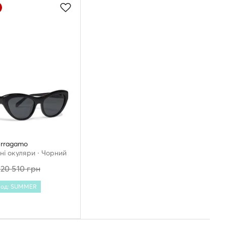
erragamo
ні окуляри · Чорний
н
20 510
грн
 Код: SUMMER