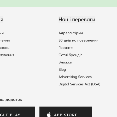
ія
Наші переваги
ки
Адреса фірми
лення
30 днів на повернення
ставці
Гарантія
штування
Сотні брендів
Знижки
Blog
Advertising Services
Digital Services Act (DSA)
аш додаток
GLE PLAY
APP STORE