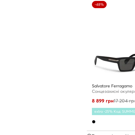
-48%
Salvatore Ferragamo
Сонцезахисні окуляр
8 899
грн
17 204
гр
extra -25% Код: SUMM