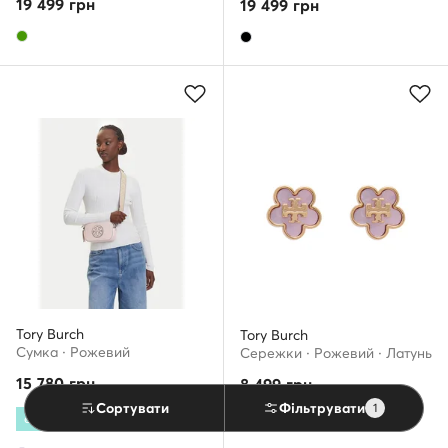
19 499
грн
19 499
грн
Tory Burch
Tory Burch
Сумка · Рожевий
Сережки · Рожевий · Латунь
15 780
грн
8 499
грн
Сортувати
Фільтрувати
1
extra -25% Код: SUMMER