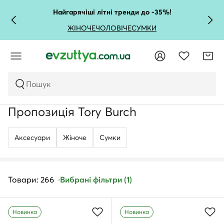
Найгарячіші літні тренди до -35%!
ЖІНОЧЕ
ЧОЛОВІЧЕ
СУМКИ
Пошук
Пропозиція Tory Burch
Аксесуари
Жіноче
Сумки
Товари: 266
Вибрані фільтри (1)
Новинка
Новинка