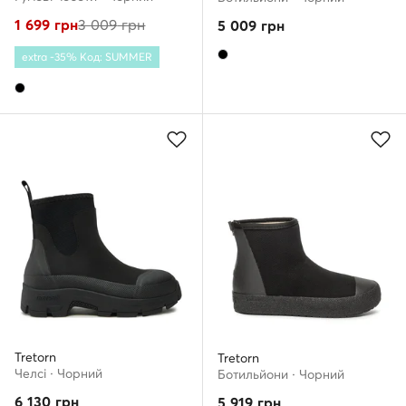
1 699
грн
3 009
грн
5 009
грн
extra -35% Код: SUMMER
Tretorn
Tretorn
Челсі · Чорний
Ботильйони · Чорний
6 130
грн
5 919
грн