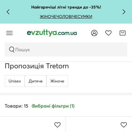
Найгарячіші літні тренди до -35%!
ЖІНОЧЕ
ЧОЛОВІЧЕ
СУМКИ
Пошук
Пропозиція Tretorn
Unisex
Дитяче
Жіноче
Товари: 15
Вибрані фільтри (1)