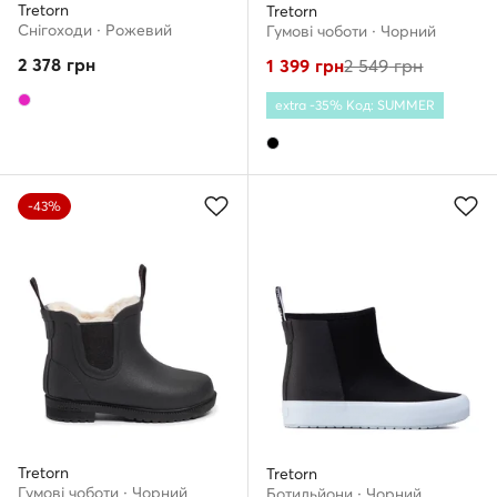
Tretorn
Tretorn
Снігоходи · Рожевий
Гумові чоботи · Чорний
2 378
грн
1 399
грн
2 549
грн
extra -35% Код: SUMMER
-43%
Tretorn
Tretorn
Гумові чоботи · Чорний
Ботильйони · Чорний