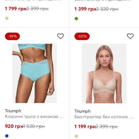
1 799
грн
2 399
грн
1 399
грн
2 320
грн
-39%
-50%
Triumph
Triumph
Класичні труси з високою талією · Голубий
Бюстгралтер без кісточок · Бежевий
920
грн
1 520
грн
1 199
грн
2 399
грн