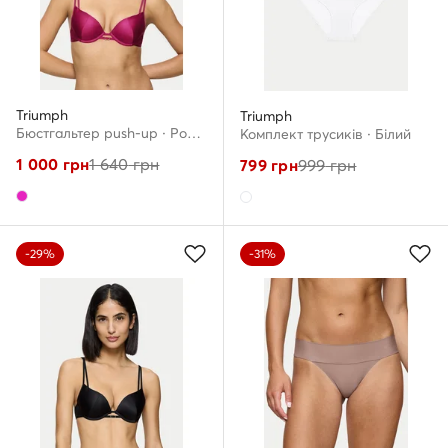
Triumph
Triumph
Бюстгальтер push-up · Рожевий
Комплект трусиків · Білий
1 000
грн
1 640
грн
799
грн
999
грн
-29%
-31%