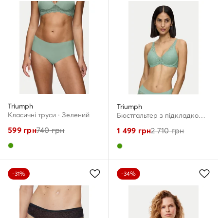
Triumph
Triumph
Класичні труси · Зелений
Бюстгальтер з підкладкою · Зелений
599
грн
740
грн
1 499
грн
2 710
грн
-31%
-34%