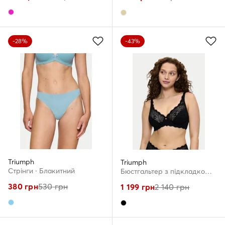
-28%
-43%
Triumph
Triumph
Стрінги · Блакитний
Бюстгальтер з підкладкою · Чорний
380
грн
530
грн
1 199
грн
2 140
грн