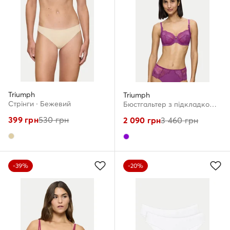
Triumph
Triumph
Стрінги · Бежевий
Бюстгальтер з підкладкою · Фіолетовий
399
грн
530
грн
2 090
грн
3 460
грн
-39%
-20%