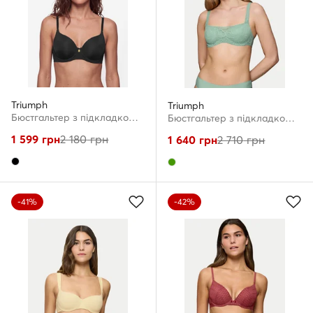
Triumph
Triumph
Бюстгальтер з підкладкою · Чорний
Бюстгальтер з підкладкою · Зелений
1 599
грн
2 180
грн
1 640
грн
2 710
грн
-41%
-42%