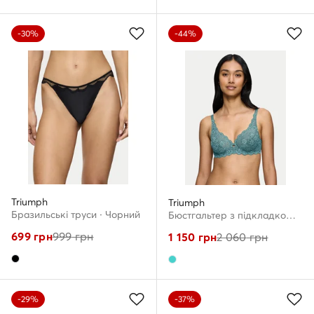
-30%
-44%
Triumph
Triumph
Бразильські труси · Чорний
Бюстгальтер з підкладкою · Бірюзовий
699
грн
999
грн
1 150
грн
2 060
грн
-29%
-37%