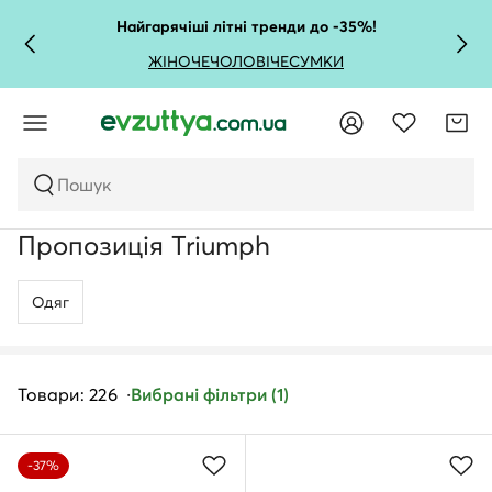
Найгарячіші літні тренди до -35%!
ЖІНОЧЕ
ЧОЛОВІЧЕ
СУМКИ
Пошук
Пропозиція Triumph
Одяг
Товари: 226
Вибрані фільтри (1)
-37%