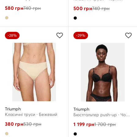
580
грн
740
грн
500
грн
740
грн
-28%
-29%
Triumph
Triumph
Класичні труси · Бежевий
Бюстгальтер push-up · Чорний
380
грн
530
грн
1 199
грн
1 700
грн