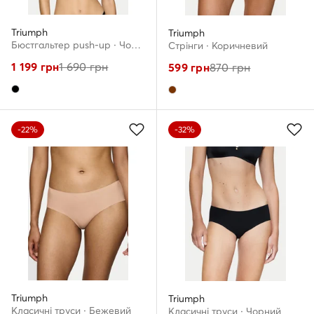
Triumph
Triumph
Бюстгальтер push-up · Чорний
Стрінги · Коричневий
1 199
грн
1 690
грн
599
грн
870
грн
-22%
-32%
Triumph
Triumph
Класичні труси · Бежевий
Класичні труси · Чорний