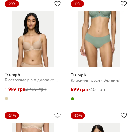
-20%
-19%
Triumph
Triumph
Бюстгальтер з підкладкою · Бежевий
Класичні труси · Зелений
1 999
грн
2 499
грн
599
грн
740
грн
-24%
-39%