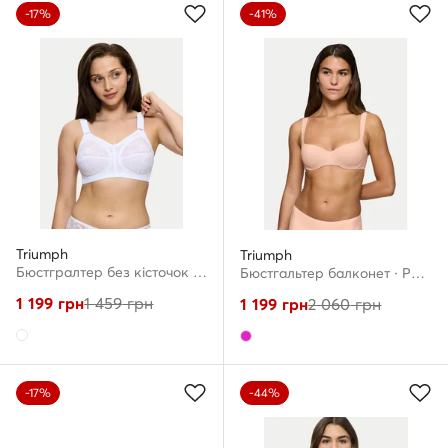
-17%
-41%
Triumph
Triumph
Бюстгралтер без кісточок · Білий
Бюстгальтер балконет · Рожевий
1 199
грн
1 459
грн
1 199
грн
2 060
грн
-17%
-44%