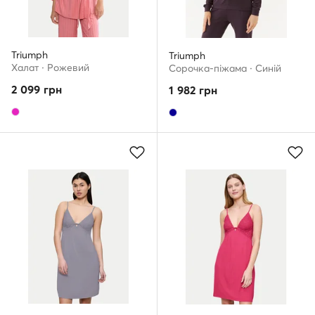
Triumph
Triumph
Халат · Рожевий
Сорочка-піжама · Cиній
2 099
грн
1 982
грн