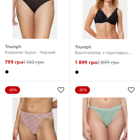
Triumph
Triumph
Класичні труси · Чорний
Бюстгальтер з підкладкою · Чорний
799
грн
1 160
грн
1 899
грн
2 899
грн
-30%
-35%