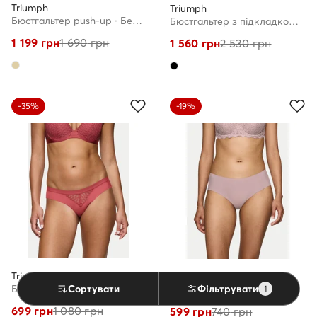
Triumph
Triumph
Бюстгальтер push-up · Бежевий
Бюстгальтер з підкладкою · Чорний
1 199
грн
1 690
грн
1 560
грн
2 530
грн
-35%
-19%
Triumph
Triumph
Сортувати
Бразильські труси · Червоний
Фільтрувати
Класичні труси · Рожевий
1
699
грн
1 080
грн
599
грн
740
грн