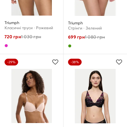
Triumph
Triumph
Класичні труси · Рожевий
Стрінги · Зелений
720
грн
1 030
грн
699
грн
1 080
грн
-29%
-38%