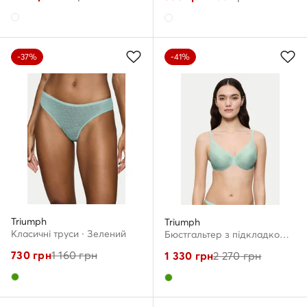
-37%
-41%
Triumph
Triumph
Класичні труси · Зелений
Бюстгальтер з підкладкою · Зелений
730
грн
1 160
грн
1 330
грн
2 270
грн