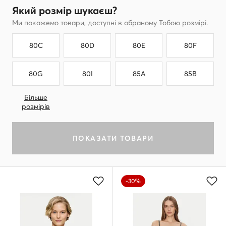
Який розмір шукаєш?
Ми покажемо товари, доступні в обраному Тобою розмірі.
80C
80D
80E
80F
80G
80I
85A
85B
Більше
розмірів
ПОКАЗАТИ ТОВАРИ
-30%