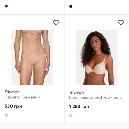
Triumph
Triumph
Стрінги · Бежевий
Бюстгальтер push-up · Бежевий
530
грн
1 288
грн