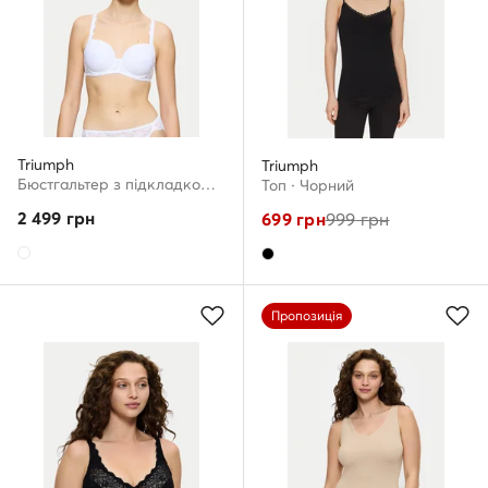
Triumph
Triumph
Бюстгальтер з підкладкою · Білий
Топ · Чорний
2 499
грн
699
грн
999
грн
Пропозиція