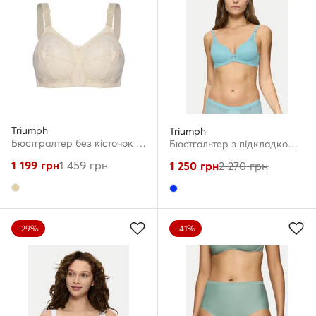
Triumph
Triumph
Бюстгралтер без кісточок · Бежевий
Бюстгальтер з підкладкою · Голубий
1 199
грн
1 459
грн
1 250
грн
2 270
грн
-29%
-41%