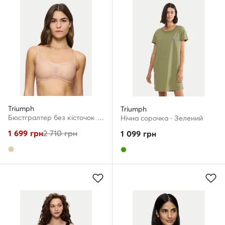
Triumph
Triumph
Бюстгралтер без кісточок · Бежевий
Нічна сорочка · Зелений
1 699
грн
2 710
грн
1 099
грн