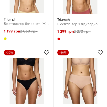
Triumph
Triumph
Бюстгальтер балконет · Жовтий
Бюстгальтер з підкладкою · Червоний
1 199
грн
2 060
грн
1 299
грн
2 270
грн
-30%
-30%