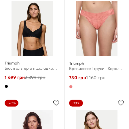
Triumph
Triumph
Бюстгальтер з підкладкою · Чорний
Бразильські труси · Кораловий
1 699
грн
2 399
грн
730
грн
1 160
грн
-26%
-39%