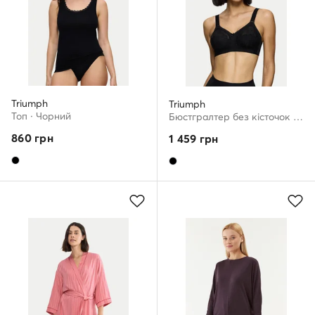
Triumph
Triumph
Топ · Чорний
Бюстгралтер без кісточок · Чорний
860
грн
1 459
грн