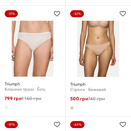
-31%
-32%
Triumph
Triumph
Класичні труси · Écru
Стрінги · Бежевий
799
грн
1 160
грн
500
грн
740
грн
-19%
-44%