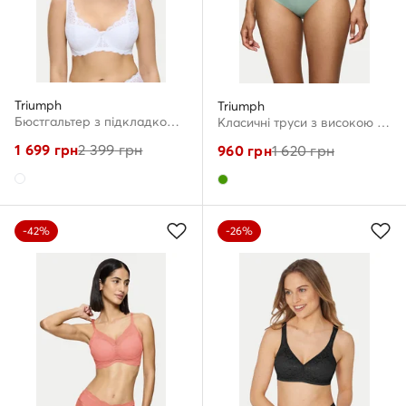
Triumph
Triumph
Бюстгальтер з підкладкою · Білий
Класичні труси з високою талією · Зелений
1 699
грн
2 399
грн
960
грн
1 620
грн
-42%
-26%