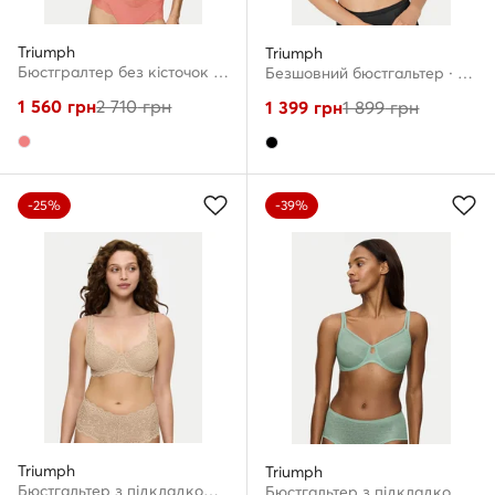
Triumph
Triumph
Бюстгралтер без кісточок · Кораловий
Безшовний бюстгальтер · Чорний
1 560
грн
2 710
грн
1 399
грн
1 899
грн
-25%
-39%
Triumph
Triumph
Бюстгальтер з підкладкою · Бежевий
Бюстгальтер з підкладкою · Зелений