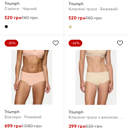
Triumph
Triumph
Стрінги · Чорний
Класичні труси · Бежевий
520
грн
740
грн
520
грн
740
грн
-35%
-24%
Triumph
Triumph
Боксери · Рожевий
Класичні труси з високою талією · Бежевий
699
грн
1 080
грн
399
грн
530
грн