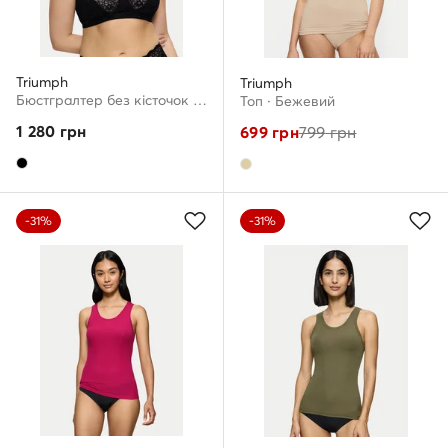
Triumph
Triumph
Бюстгралтер без кісточок · Чорний
Топ · Бежевий
1 280
грн
699
грн
799
грн
-31%
-31%