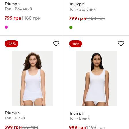
Triumph
Triumph
Топ · Рожевий
Топ · Зелений
799
грн
1 160
грн
799
грн
1 160
грн
-25%
-16%
Triumph
Triumph
Топ · Білий
Топ · Білий
599
грн
799
грн
999
грн
1 199
грн