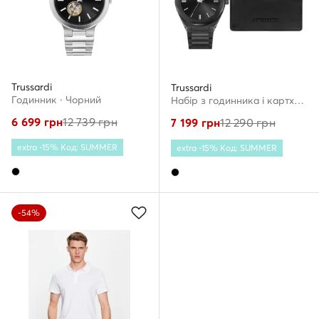
Trussardi
Trussardi
Годинник · Чорний
Набір з годинника і картхолдера · Чорний
6 699
грн
12 739
грн
7 199
грн
12 290
грн
extra -15% Код: SUMMER
extra -15% Код: SUMMER
-54%