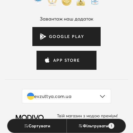
Завантаж наш додаток
GOOGLE PLAY
APP STORE
evzuttya.com.ua
Твій магазин з модою преміум!
by evzuttya.com.ua
Перейти до MODIVO.UA
Сортувати
Фільтрувати
1