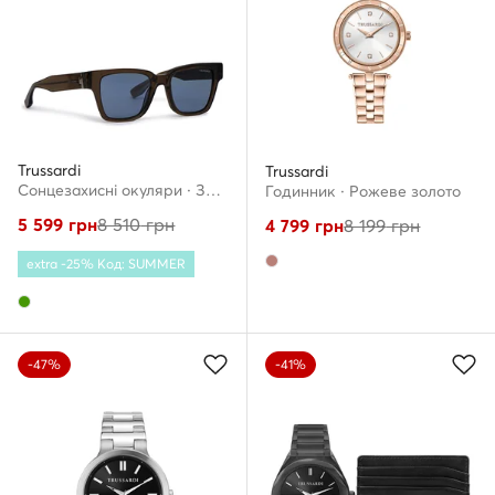
Trussardi
Trussardi
Сонцезахисні окуляри · Зелений
Годинник · Рожеве золото
5 599
грн
8 510
грн
4 799
грн
8 199
грн
extra -25% Код: SUMMER
-47%
-41%