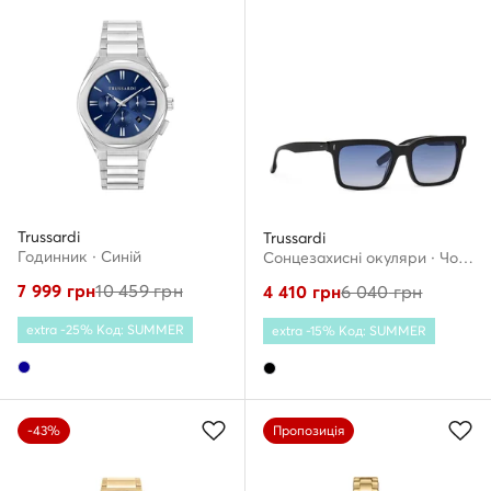
Trussardi
Trussardi
Годинник · Cиній
Сонцезахисні окуляри · Чорний
7 999
грн
10 459
грн
4 410
грн
6 040
грн
extra -25% Код: SUMMER
extra -15% Код: SUMMER
-43%
Пропозиція