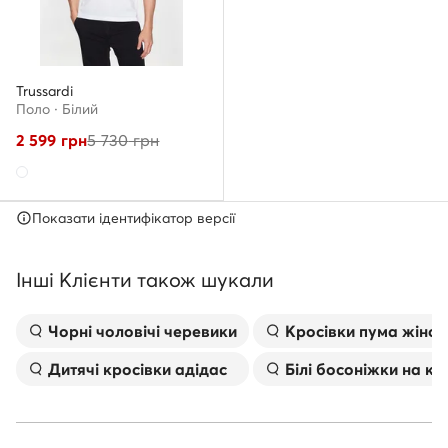
Trussardi
Поло · Білий
2 599
грн
5 730
грн
Показати ідентифікатор версії
Інші Клієнти також шукали
Чорні чоловічі черевики
Kросівки пума жіноч
Дитячі кросівки адідас
Білі босоніжки на к