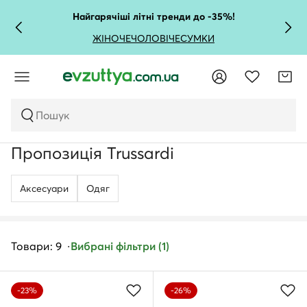
Найгарячіші літні тренди до -35%!
ЖІНОЧЕ
ЧОЛОВІЧЕ
СУМКИ
Пошук
Пропозиція Trussardi
Аксесуари
Одяг
Товари: 9
Вибрані фільтри (1)
-23%
-26%