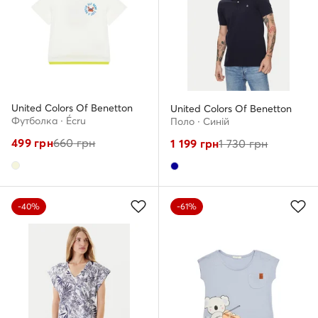
United Colors Of Benetton
United Colors Of Benetton
Футболка · Écru
Поло · Cиній
499
грн
660
грн
1 199
грн
1 730
грн
-40%
-61%