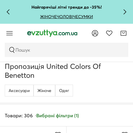
Найгарячіші літні тренди до -35%!
ЖІНОЧЕ
ЧОЛОВІЧЕ
СУМКИ
Пошук
Пропозиція United Colors Of
Benetton
Аксесуари
Жіноче
Одяг
Товари: 306
Вибрані фільтри (1)