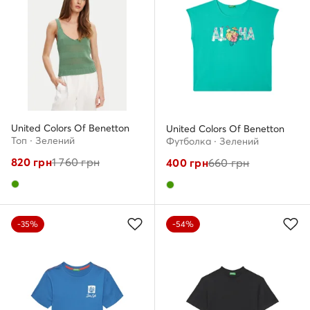
United Colors Of Benetton
United Colors Of Benetton
Топ · Зелений
Футболка · Зелений
820
грн
1 760
грн
400
грн
660
грн
-35%
-54%