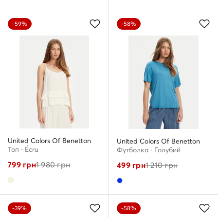
-59%
-58%
United Colors Of Benetton
United Colors Of Benetton
Топ · Écru
Футболка · Голубий
799
грн
1 980
грн
499
грн
1 210
грн
-39%
-58%