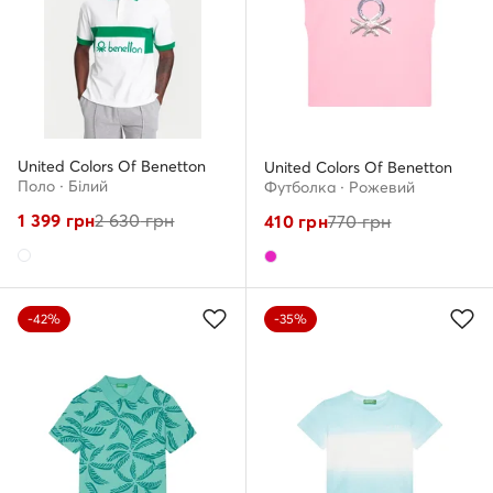
United Colors Of Benetton
United Colors Of Benetton
Поло · Білий
Футболка · Рожевий
1 399
грн
2 630
грн
410
грн
770
грн
-42%
-35%