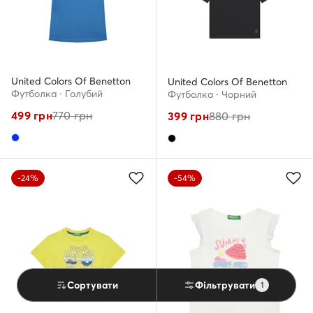
United Colors Of Benetton
United Colors Of Benetton
Футболка · Голубий
Футболка · Чорний
499
грн
770
грн
399
грн
880
грн
-24%
-54%
Сортувати
Фільтрувати
1