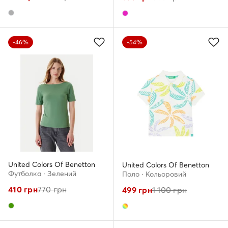
-46%
-54%
United Colors Of Benetton
United Colors Of Benetton
Футболка · Зелений
Поло · Кольоровий
410
грн
770
грн
499
грн
1 100
грн