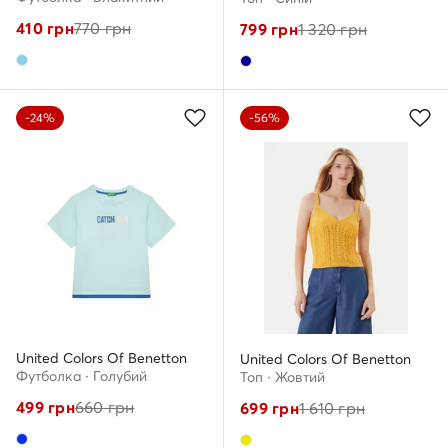
410
грн
770
грн
799
грн
1 320
грн
-24%
-56%
United Colors Of Benetton
United Colors Of Benetton
Футболка · Голубий
Топ · Жовтий
499
грн
660
грн
699
грн
1 610
грн