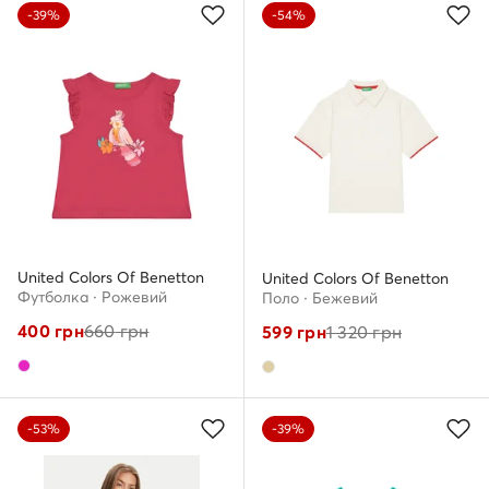
-39%
-54%
United Colors Of Benetton
United Colors Of Benetton
Футболка · Рожевий
Поло · Бежевий
400
грн
660
грн
599
грн
1 320
грн
-53%
-39%