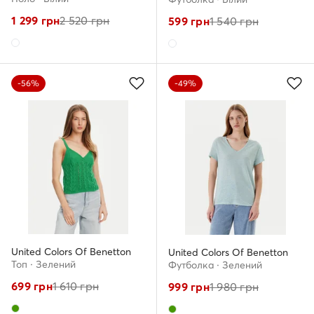
1 299
грн
2 520
грн
599
грн
1 540
грн
-56%
-49%
United Colors Of Benetton
United Colors Of Benetton
Топ · Зелений
Футболка · Зелений
699
грн
1 610
грн
999
грн
1 980
грн