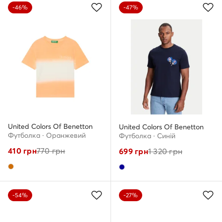
-46%
-47%
United Colors Of Benetton
United Colors Of Benetton
Футболка · Оранжевий
Футболка · Cиній
410
грн
770
грн
699
грн
1 320
грн
-54%
-27%