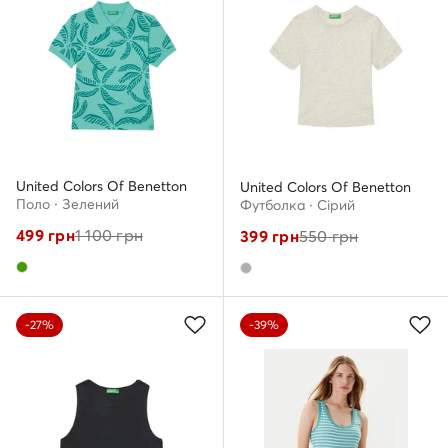
United Colors Of Benetton
United Colors Of Benetton
Поло · Зелений
Футболка · Сірий
499
грн
1 100
грн
399
грн
550
грн
-27%
-39%