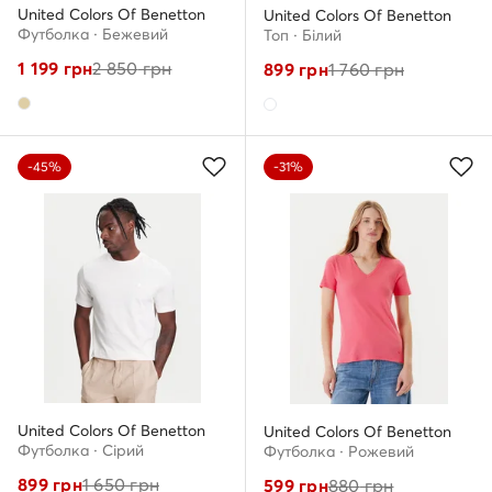
United Colors Of Benetton
United Colors Of Benetton
Футболка · Бежевий
Топ · Білий
1 199
грн
2 850
грн
899
грн
1 760
грн
-45%
-31%
United Colors Of Benetton
United Colors Of Benetton
Футболка · Сірий
Футболка · Рожевий
899
грн
1 650
грн
599
грн
880
грн