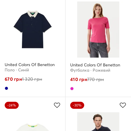
United Colors Of Benetton
United Colors Of Benetton
Поло · Cиній
Футболка · Рожевий
670
грн
1 320
грн
410
грн
770
грн
-24%
-30%