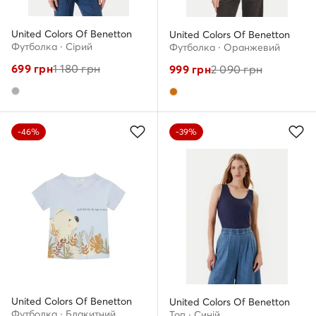
United Colors Of Benetton
United Colors Of Benetton
Футболка · Сірий
Футболка · Оранжевий
699
грн
1 180
грн
999
грн
2 090
грн
-46%
-39%
United Colors Of Benetton
United Colors Of Benetton
Футболка · Блакитний
Топ · Cиній