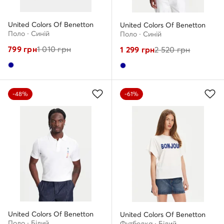
United Colors Of Benetton
United Colors Of Benetton
Поло · Cиній
Поло · Cиній
799
грн
1 010
грн
1 299
грн
2 520
грн
-48%
-61%
United Colors Of Benetton
United Colors Of Benetton
Поло · Білий
Футболка · Білий