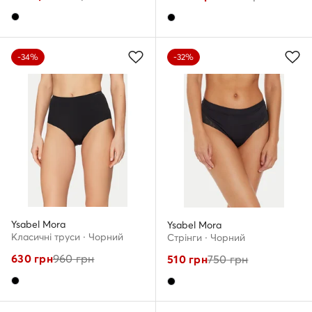
-34%
-32%
Ysabel Mora
Ysabel Mora
Класичні труси · Чорний
Стрінги · Чорний
630
грн
960
грн
510
грн
750
грн