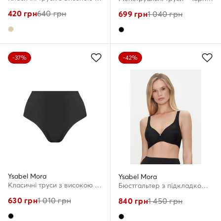
420
грн
640
грн
699
грн
1 040
грн
-37%
-42%
Ysabel Mora
Ysabel Mora
Класичні труси з високою талією · Чорний
Бюстгальтер з підкладкою · Чорний
630
грн
1 010
грн
840
грн
1 450
грн