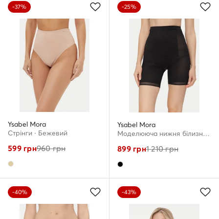
-37%
-25%
Ysabel Mora
Ysabel Mora
Стрінги · Бежевий
Моделююча нижня білизна · Чорний
599
грн
960
грн
899
грн
1 210
грн
-40%
-43%