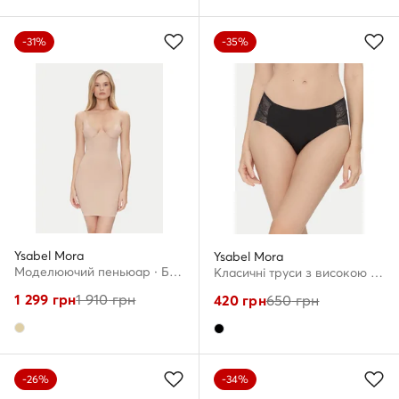
-31%
-35%
Ysabel Mora
Ysabel Mora
Моделюючий пеньюар · Бежевий
Класичні труси з високою талією · Чорний
1 299
грн
1 910
грн
420
грн
650
грн
-26%
-34%