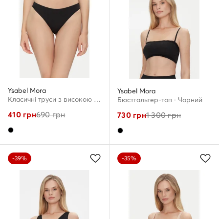
Ysabel Mora
Ysabel Mora
Класичні труси з високою талією · Чорний
Бюстгальтер-топ · Чорний
410
грн
690
грн
730
грн
1 300
грн
-39%
-35%