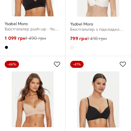
Ysabel Mora
Ysabel Mora
Бюстгальтер push-up · Чорний
Бюстгальтер з підкладкою · Écru
1 099
грн
1 490
грн
799
грн
1 410
грн
-46%
-41%