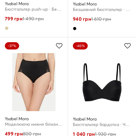
Ysabel Mora
Ysabel Mora
Бюстгальтер push-up · Бежевий
Безшовний бюстгальтер · Чорний
799
грн
1 490
грн
940
грн
1 610
грн
-37%
-46%
Ysabel Mora
Ysabel Mora
Моделююча нижня білизна · Чорний
Бюстгальтер бардотка · Чорний
499
грн
800
грн
1 040
грн
1 930
грн