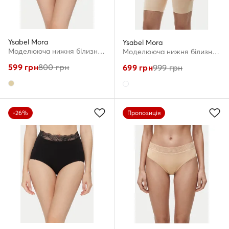
Ysabel Mora
Ysabel Mora
Моделююча нижня білизна · Бежевий
Моделююча нижня білизна · Світло-бежевий
599
грн
800
грн
699
грн
999
грн
-26%
Пропозиція