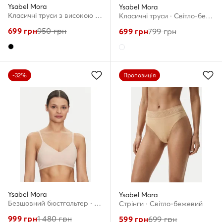
Ysabel Mora
Ysabel Mora
Класичні труси з високою талією · Чорний
Класичні труси · Світло-бежевий
699
грн
950
грн
699
грн
799
грн
-32%
Пропозиція
Ysabel Mora
Ysabel Mora
Безшовний бюстгальтер · Бежевий
Стрінги · Світло-бежевий
999
грн
1 480
грн
599
грн
699
грн