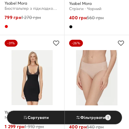
Ysabel Mora
Ysabel Mora
Бюстгальтер з підкладкою · Червоний
Стрінги · Чорний
799
грн
1 270
грн
400
грн
560
грн
-31%
-26%
Ysabel Mora
Ysabel Mora
Сортувати
Моделюючий пеньюар · Чорний
Фільтрувати
Класичні труси · Бежевий
1
1 299
грн
1 910
грн
400
грн
540
грн