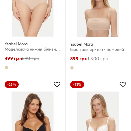
Ysabel Mora
Ysabel Mora
Моделююча нижня білизна · Бежевий
Бюстгальтер-топ · Бежевий
499
грн
690
грн
899
грн
1 300
грн
-26%
-43%