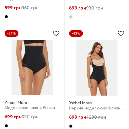
599
грн
960
грн
699
грн
930
грн
-24%
-43%
Ysabel Mora
Ysabel Mora
Моделююча нижня білизна · Чорний
Верхня моделююча білизна · Чорний
699
грн
930
грн
699
грн
1 230
грн