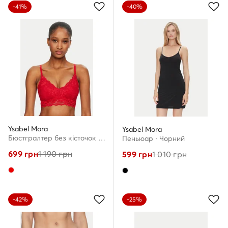
-41%
-40%
Ysabel Mora
Ysabel Mora
Бюстгралтер без кісточок · Червоний
Пеньюар · Чорний
699
грн
1 190
грн
599
грн
1 010
грн
-42%
-25%