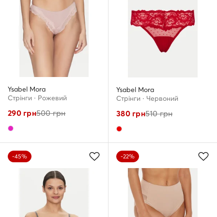
Ysabel Mora
Ysabel Mora
Стрінги · Рожевий
Стрінги · Червоний
290
грн
500
грн
380
грн
510
грн
-45%
-22%