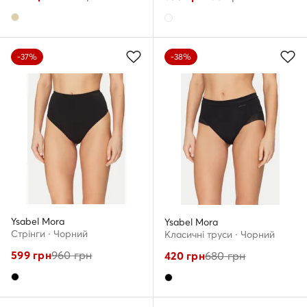
-37%
-38%
Ysabel Mora
Ysabel Mora
Стрінги · Чорний
Класичні труси · Чорний
599
грн
960
грн
420
грн
680
грн