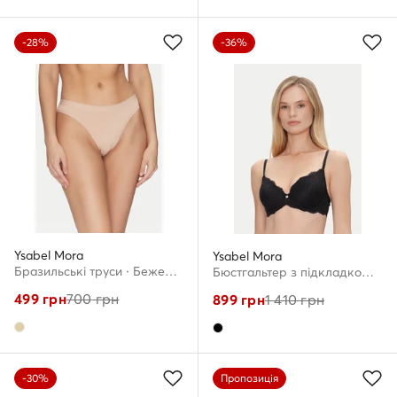
-28%
-36%
Ysabel Mora
Ysabel Mora
Бразильські труси · Бежевий
Бюстгальтер з підкладкою · Чорний
499
грн
700
грн
899
грн
1 410
грн
-30%
Пропозиція