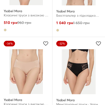
Ysabel Mora
Ysabel Mora
Класичні труси з високою талією · Бежевий
Бюстгальтер з підкладкою · Бежевий
510
грн
960
грн
1 040
грн
1 650
грн
-34%
-32%
Ysabel Mora
Ysabel Mora
Класичні труси з високою талією · Бежевий
Менструальні труси · Чорний