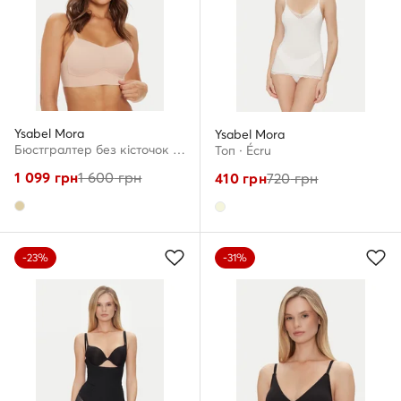
Ysabel Mora
Ysabel Mora
Бюстгралтер без кісточок · Бежевий
Топ · Écru
1 099
грн
1 600
грн
410
грн
720
грн
-23%
-31%