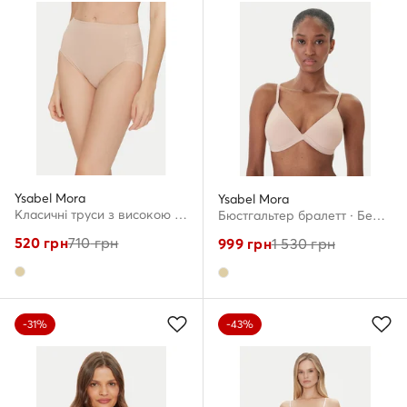
Ysabel Mora
Ysabel Mora
Класичні труси з високою талією · Бежевий
Бюстгальтер бралетт · Бежевий
520
грн
710
грн
999
грн
1 530
грн
-31%
-43%