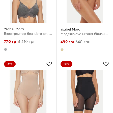
Ysabel Mora
Ysabel Mora
Бюстгралтер без кісточок · Сірий
Моделююча нижня білизна · Бежевий
770
грн
1 410
грн
499
грн
640
грн
-41%
-37%