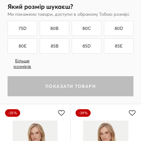
Який розмір шукаєш?
Ми покажемо товари, доступні в обраному Тобою розмірі.
75D
80B
80C
80D
80E
85B
85D
85E
Більше
розмірів
ПОКАЗАТИ ТОВАРИ
-35%
-39%