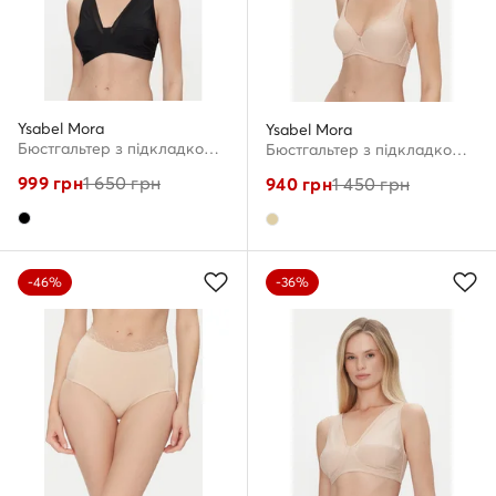
Ysabel Mora
Ysabel Mora
Бюстгальтер з підкладкою · Чорний
Бюстгальтер з підкладкою · Бежевий
999
грн
1 650
грн
940
грн
1 450
грн
-46%
-36%