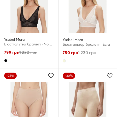
Ysabel Mora
Ysabel Mora
Бюстгальтер бралетт · Чорний
Бюстгальтер бралетт · Écru
799
грн
1 230
грн
750
грн
1 230
грн
-25%
-30%