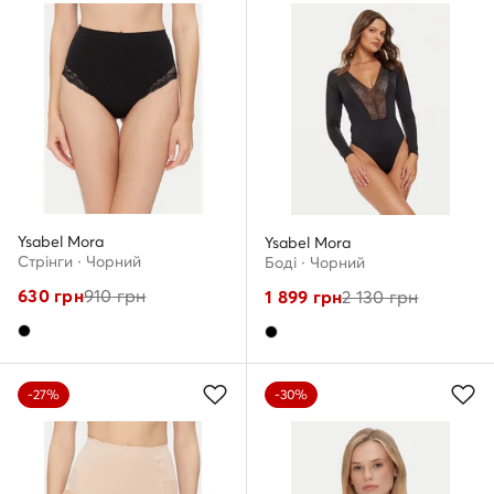
Ysabel Mora
Ysabel Mora
Стрінги · Чорний
Боді · Чорний
630
грн
910
грн
1 899
грн
2 130
грн
-27%
-30%