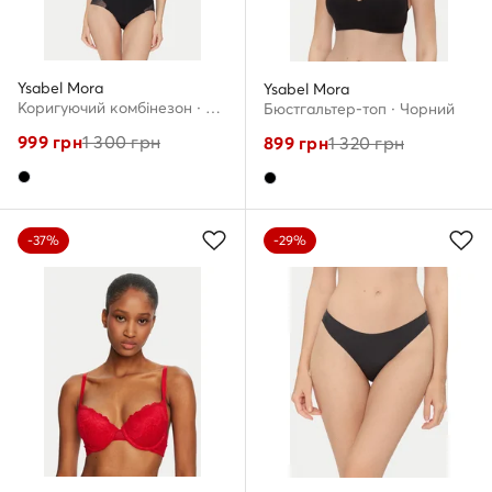
Ysabel Mora
Ysabel Mora
Коригуючий комбінезон · Чорний
Бюстгальтер-топ · Чорний
999
грн
1 300
грн
899
грн
1 320
грн
-37%
-29%