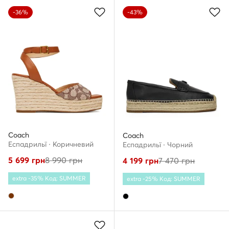
-36%
-43%
Coach
Coach
Еспадрильї · Коричневий
Еспадрильї · Чорний
5 699
грн
8 990
грн
4 199
грн
7 470
грн
extra -35% Код: SUMMER
extra -25% Код: SUMMER