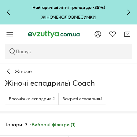
Найгарячіші літні тренди до -35%!
ЖІНОЧЕ
ЧОЛОВІЧЕ
СУМКИ
Пошук
Жіноче
Жіночі еспадрильї Coach
Босоніжки еспадрильї
Закриті еспадрильї
Товари: 3
Вибрані фільтри (1)