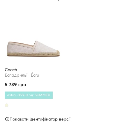
Coach
Еспадрильї · Écru
5 739
грн
extra -35% Код: SUMMER
Показати ідентифікатор версії